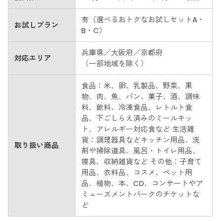
有（選べるおトクなお試しセットA・
お試しプラン
B・C）
兵庫県／大阪府／京都府
対応エリア
（一部地域を除く）
食品：米、卵、乳製品、野菜、果
物、肉、魚、パン、菓子、酒、調味
料、飲料、冷凍食品、レトルト食
品、下ごしらえ済みのミールキッ
ト、アレルギー対応食など 生活雑
貨：調理器具などキッチン用品、洗
取り扱い商品
剤や掃除道具、風呂・トイレ用品、
寝具、収納雑貨など その他：子育て
用品、衣料品、コスメ、ペット用
品、植物、本、CD、コンサートやア
ミューズメントパークのチケットな
ど