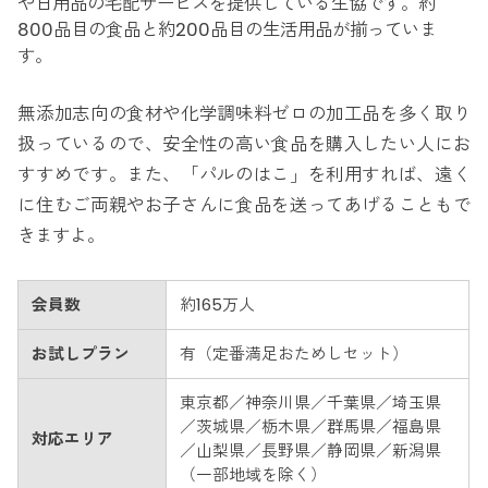
や日用品の宅配サービスを提供している生協です。約
800品目の食品と約200品目の生活用品が揃っていま
す。
無添加志向の食材や化学調味料ゼロの加工品を多く取り
扱っているので、安全性の高い食品を購入したい人にお
すすめです。また、「パルのはこ」を利用すれば、遠く
に住むご両親やお子さんに食品を送ってあげることもで
きますよ。
会員数
約165万人
お試しプラン
有（定番満足おためしセット）
東京都／神奈川県／千葉県／埼玉県
／茨城県／栃木県／群馬県／福島県
対応エリア
／山梨県／長野県／静岡県／新潟県
（一部地域を除く）