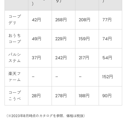
り）
）
）
コープ
42円
268円
208円
77円
デリ
おうち
49円
229円
159円
74円
コープ
パルシ
37円
242円
217円
54円
ステム
楽天フ
–
–
–
152円
ァーム
コープ
28円
278円
188円
90円
こうべ
（※2023年8月時点のカタログを参照、価格は税抜）