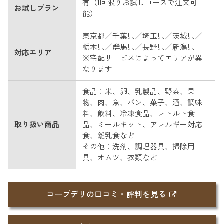
有（1回限りお試しコースで注文可
お試しプラン
能）
東京都／千葉県／埼玉県／茨城県／
栃木県／群馬県／長野県／新潟県
対応エリア
※宅配サービスによってエリアが異
なります
食品：米、卵、乳製品、野菜、果
物、肉、魚、パン、菓子、酒、調味
料、飲料、冷凍食品、レトルト食
取り扱い商品
品、ミールキット、アレルギー対応
食、離乳食など
その他：洗剤、調理器具、掃除用
具、オムツ、衣類など
コープデリの口コミ・評判を見る