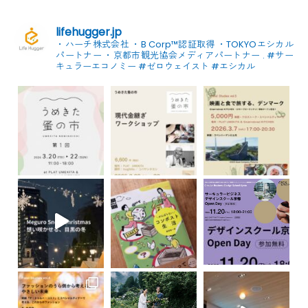
lifehugger.jp
・ハーチ株式会社
・B Corp™認証取得
・TOKYOエシカル
パートナー
・京都市観光協会メディアパートナー
.
#サー
キュラーエコノミー #ゼロウェイスト
#エシカル