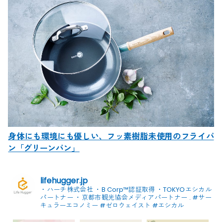
身体にも環境にも優しい、フッ素樹脂未使用のフライパ
ン「グリーンパン」
lifehugger.jp
・ハーチ株式会社
・B Corp™認証取得
・TOKYOエシカル
パートナー
・京都市観光協会メディアパートナー
.
#サー
キュラーエコノミー #ゼロウェイスト
#エシカル