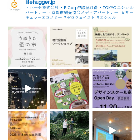
lifehugger.jp
・ハーチ株式会社
・B Corp™認証取得
・TOKYOエシカル
パートナー
・京都市観光協会メディアパートナー
.
#サー
キュラーエコノミー #ゼロウェイスト
#エシカル