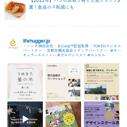
【2022年】パンのお取り寄せ人気ショップ5
選！食品ロス削減にも
lifehugger.jp
・ハーチ株式会社
・B Corp™認証取得
・TOKYOエシカル
パートナー
・京都市観光協会メディアパートナー
.
#サー
キュラーエコノミー #ゼロウェイスト
#エシカル