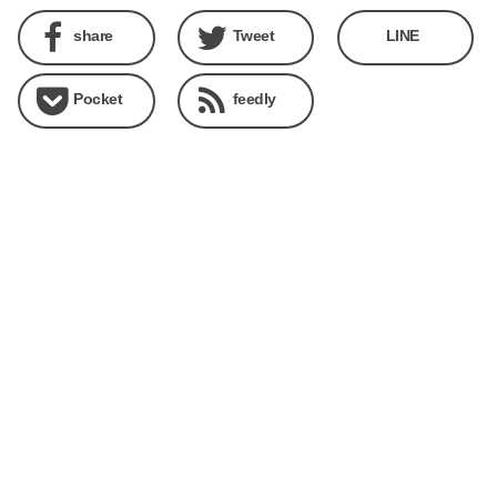
share
Tweet
LINE
Pocket
feedly