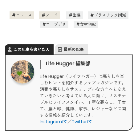
イーツギフト11選
ニュース
フード
生協
プラスチック削減
2025/2/5
バレンタインに贈りたい！編集部おすすめ
のこだわりギフトまとめ
コープデリ
食材宅配
2025/1/10
【2025年】ヴィーガン食品を購入できる
通販サイトを比較！おすすめポイントからピックアップ
この記事を書いた人
最新の記事
2025/1/7
チョコレート検定プロフェッショナルおす
Life Hugger 編集部
すめ！エシカルなバレンタインチョコ＆お菓子まとめ
Life Hugger（ライフハガー）は暮らしを楽
しむヒントを紹介するウェブマガジンです。
2025/1/7
食レポ付き、バレンタインにぴったりのサ
消費や暮らしをサステナブルな方向へと変え
ていきたいと考えている人に向け、サステナ
ステナブルなチョコレート8選
ブルなライフスタイル、丁寧な暮らし、子育
て、農と緑、健康、家事、レジャーなどに関
する情報を紹介しています。
Instagram
／
Twitter