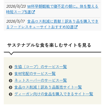
2026/6/23
W杯早朝観戦で寝不足の朝に。体を整える
時短スープ5選
2026/5/17
食品ロス削減に貢献！訳あり品を購入でき
るフードレスキューサイトおすすめ10選
2026/3/24
【2026年3月】新規利用者向け！定期の食
材宅配・生協サービスのキャンペーンまとめ
サステナブルな食を楽しむサイトを見る
2025/7/14
日々の「食べる」が、未来を変える。PLAT
UMEKITAで見つめ直す、食のこれから
2025/7/3
【大阪】映画「0円キッチン」 × スペシャ
生協（コープ）のサービス一覧
ルディナーで食の未来を考える。Food Studies vol.2
食材宅配のサービス一覧
開催
ネットスーパーのサービス一覧
2025/6/17
スーパーにお米がない！品薄がつづく今、
食品ロス削減！訳あり品販売サイト一覧
選べる買い方まとめ
ヴィーガン向けの食品を購入できるサイト一覧
2025/4/30
母の日にぴったり！心も体も喜ぶ優しいス