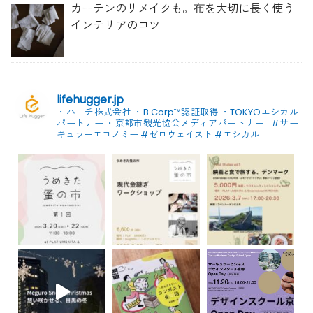
カーテンのリメイクも。布を大切に長く使う
インテリアのコツ
lifehugger.jp
・ハーチ株式会社
・B Corp™認証取得
・TOKYOエシカル
パートナー
・京都市観光協会メディアパートナー
.
#サー
キュラーエコノミー #ゼロウェイスト
#エシカル