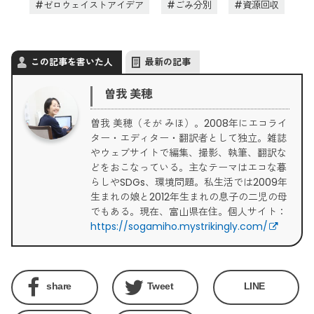
ゼロウェイストアイデア
ごみ分別
資源回収
この記事を書いた人
最新の記事
曽我 美穂
曽我 美穂（そが みほ）。2008年にエコライ
ター・エディター・翻訳者として独立。雑誌
やウェブサイトで編集、撮影、執筆、翻訳な
どをおこなっている。主なテーマはエコな暮
らしやSDGs、環境問題。私生活では2009年
生まれの娘と2012年生まれの息子の二児の母
でもある。現在、富山県在住。個人サイト：
https://sogamiho.mystrikingly.com/
share
Tweet
LINE