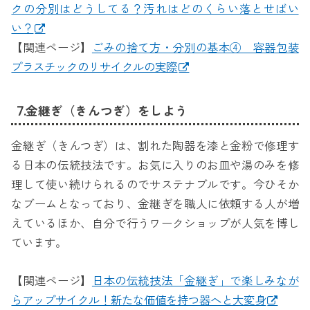
クの分別はどうしてる？汚れはどのくらい落とせばい
い？
【関連ページ】
ごみの捨て方・分別の基本④ 容器包装
プラスチックのリサイクルの実際
7.金継ぎ（きんつぎ）をしよう
金継ぎ（きんつぎ）は、割れた陶器を漆と金粉で修理す
る日本の伝統技法です。お気に入りのお皿や湯のみを修
理して使い続けられるのでサステナブルです。今ひそか
なブームとなっており、金継ぎを職人に依頼する人が増
えているほか、自分で行うワークショップが人気を博し
ています。
【関連ページ】
日本の伝統技法「金継ぎ」で楽しみなが
らアップサイクル！新たな価値を持つ器へと大変身