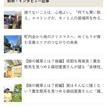
取材・インタビュー記事
捨てないことは、心地よい。「何でも買い取
る」エコリングが、モノと人の居場所を作る
理由
町内会から街のクリスマスへ、めぐもりが育
む目黒エリアのつながりの未来
【畑の雑草とは？後編】役割を再発見！農生
態系を見つめる森田亜貴さんが語る「多様性
を維持する畑づくり」
【畑の雑草とは？前編】実はそんなに強くな
い？農生態系を見つめる森田亜貴さんに「雑
草管理のコツ」を聞いてみた