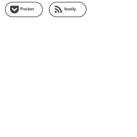
Pocket
feedly