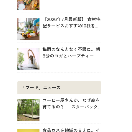
ルキット活用術
【2026年7月最新版】 食材宅
配サービスおすすめ10社を比
較！共働き・子育て・ひとり
暮らしに最適な選び方
梅雨のなんとなく不調に。朝
5分のヨガとハーブティー
「フード」ニュース
コーヒー屋さんが、なぜ森を
育てるの？ ― スターバック
スがみなかみ町で始めた「捨
てない」プロジェクト
食品ロスを地域の支えに。イ