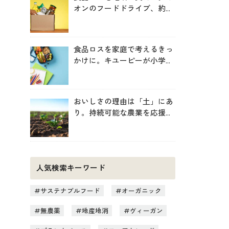
オンのフードドライブ、約
246トンを地域へ寄贈
食品ロスを家庭で考えるきっ
かけに。キユーピーが小学生
向け無料教材を提供
おいしさの理由は「土」にあ
り。持続可能な農業を応援す
る新しいお買い物のヒント
人気検索キーワード
サステナブルフード
オーガニック
無農薬
地産地消
ヴィーガン