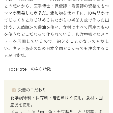
との想いから、医学博士・保健師・看護師の資格をもつ
ママが開発した商品だ。添加物を使わずに、10時間かけ
てじっくりと煎じ詰める昔ながらの煮釜方式で作った出
汁や、天然醸造の醤油を使い、食材はすべて国産のもの
を使うなどこだわって作られている。和洋中様々なメニ
ューを展開しているので、飽きることがないのも嬉し
い。ネット販売のため日本全国どこからでも注文するこ
とが可能だ。
「Tot Plate」の主な特徴
栄養のこだわり
化学調味料・保存料・着色料は不使用。食材は国
産品を使用。
メニューには「肉・魚・大豆製品」と「野菜」を