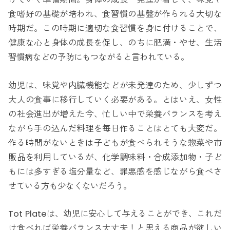
食嗜好の基礎が培われ、食習慣の基盤が作られる大切な
時期だ。この時期に適切な食習慣を身に付けることで、
健康な心と身体の成長を促し、のちに肥満・やせ、生活
習慣病などの予防にもつながると言われている。
幼児は、味覚や内臓機能などが未発達のため、少しずつ
大人の食事に移行していく必要がある。とはいえ、女性
の社会進出が増えた今、忙しい中で栄養バランスを考え
ながら手の込んだ料理を毎日作ることはとても大変だ。
作る時間がないときは子どもが食べられそうな惣菜や市
販品を利用しているが、化学調味料・合成添加物・子ど
もには多すぎる塩分量など、罪悪感を感じながら食べさ
せている方も少なくないだろう。
Tot Plateは、幼児に安心して与えることができ、これだ
け食べれば栄養バランス大丈夫！と思える商品が欲しい