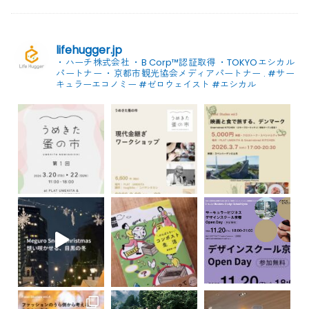
lifehugger.jp
・ハーチ株式会社
・B Corp™認証取得
・TOKYOエシカル
パートナー
・京都市観光協会メディアパートナー
.
#サー
キュラーエコノミー #ゼロウェイスト
#エシカル