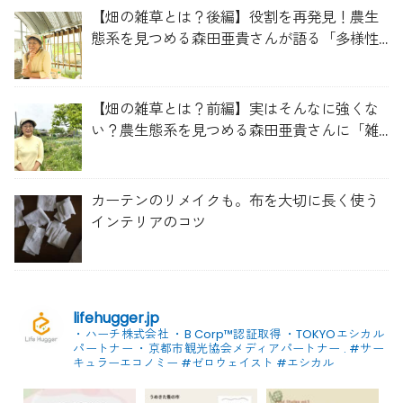
【畑の雑草とは？後編】役割を再発見！農生
態系を見つめる森田亜貴さんが語る「多様性
を維持する畑づくり」
【畑の雑草とは？前編】実はそんなに強くな
い？農生態系を見つめる森田亜貴さんに「雑
草管理のコツ」を聞いてみた
カーテンのリメイクも。布を大切に長く使う
インテリアのコツ
lifehugger.jp
・ハーチ株式会社
・B Corp™認証取得
・TOKYOエシカル
パートナー
・京都市観光協会メディアパートナー
.
#サー
キュラーエコノミー #ゼロウェイスト
#エシカル