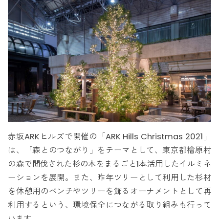
赤坂ARKヒルズで開催の「ARK Hills Christmas 2021」
は、「森とのつながり」をテーマとして、東京都檜原村
の森で間伐された杉の木をまるごと1本活用したイルミネ
ーションを展開。また、昨年ツリーとして利用した杉材
を休憩用のベンチやツリーを飾るオーナメントとして再
利用するという、環境保全につながる取り組みも行って
います。