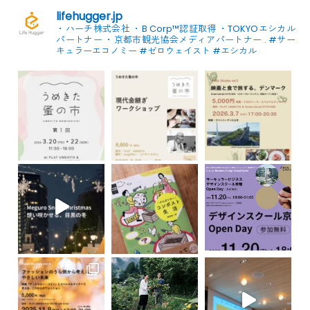
lifehugger.jp
・ハーチ株式会社
・B Corp™認証取得
・TOKYOエシカル
パートナー
・京都市観光協会メディアパートナー
.
#サー
キュラーエコノミー #ゼロウェイスト
#エシカル