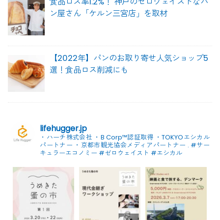
食品ロス率1.2%！ 神戸のゼロウェイストなパ
ン屋さん「ケルン三宮店」を取材
【2022年】パンのお取り寄せ人気ショップ5
選！食品ロス削減にも
lifehugger.jp
・ハーチ株式会社
・B Corp™認証取得
・TOKYOエシカル
パートナー
・京都市観光協会メディアパートナー
.
#サー
キュラーエコノミー #ゼロウェイスト
#エシカル