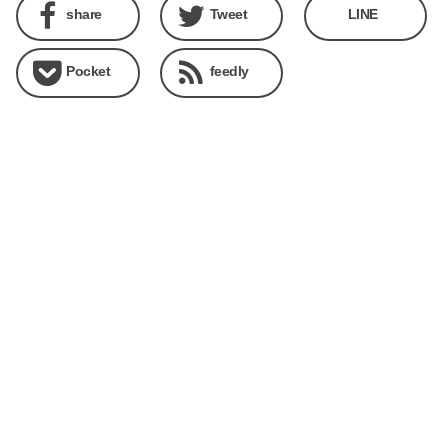
share
Tweet
LINE
Pocket
feedly