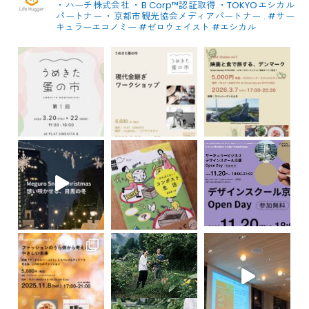
・ハーチ株式会社
・B Corp™認証取得
・TOKYOエシカル
パートナー
・京都市観光協会メディアパートナー
.
#サー
キュラーエコノミー #ゼロウェイスト
#エシカル