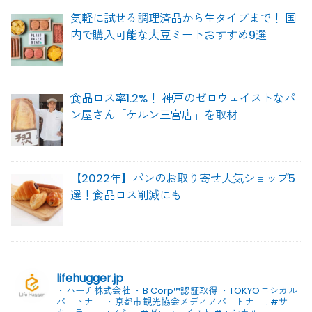
気軽に試せる調理済品から生タイプまで！ 国
内で購入可能な大豆ミートおすすめ9選
食品ロス率1.2%！ 神戸のゼロウェイストなパ
ン屋さん「ケルン三宮店」を取材
【2022年】パンのお取り寄せ人気ショップ5
選！食品ロス削減にも
lifehugger.jp
・ハーチ株式会社
・B Corp™認証取得
・TOKYOエシカル
パートナー
・京都市観光協会メディアパートナー
.
#サー