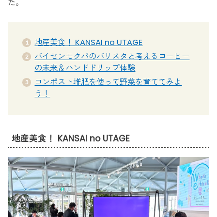
た。
地産美食！ KANSAI no UTAGE
バイセンモクバのバリスタと考えるコーヒー
の未来＆ハンドドリップ体験
コンポスト堆肥を使って野菜を育ててみよ
う！
地産美食！ KANSAI no UTAGE