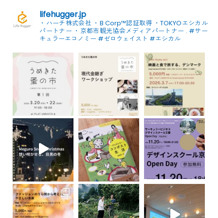
lifehugger.jp
・ハーチ株式会社
・B Corp™認証取得
・TOKYOエシカル
パートナー
・京都市観光協会メディアパートナー
.
#サー
キュラーエコノミー #ゼロウェイスト
#エシカル