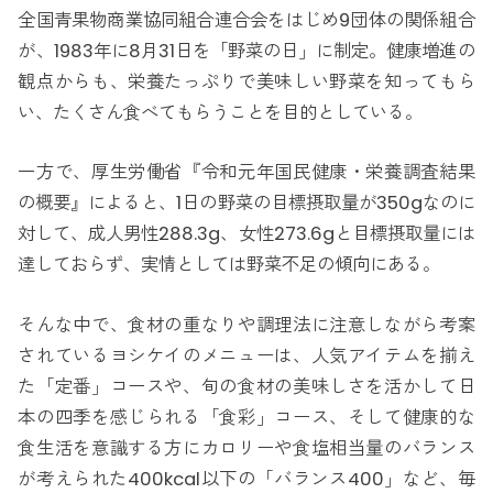
全国青果物商業協同組合連合会をはじめ9団体の関係組合
が、1983年に8月31日を「野菜の日」に制定。健康増進の
観点からも、栄養たっぷりで美味しい野菜を知ってもら
い、たくさん食べてもらうことを目的としている。
一方で、厚生労働省『令和元年国民健康・栄養調査結果
の概要』によると、1日の野菜の目標摂取量が350gなのに
対して、成人男性288.3g、女性273.6gと目標摂取量には
達しておらず、実情としては野菜不足の傾向にある。
そんな中で、食材の重なりや調理法に注意しながら考案
されているヨシケイのメニューは、人気アイテムを揃え
た「定番」コースや、旬の食材の美味しさを活かして日
本の四季を感じられる「食彩」コース、そして健康的な
食生活を意識する方にカロリーや食塩相当量のバランス
が考えられた400kcal以下の「バランス400」など、毎