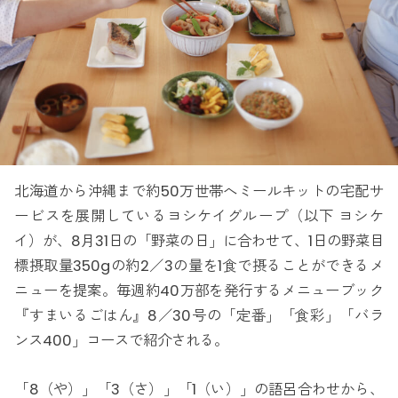
北海道から沖縄まで約50万世帯へミールキットの宅配サ
ービスを展開しているヨシケイグループ（以下 ヨシケ
イ）が、8月31日の「野菜の日」に合わせて、1日の野菜目
標摂取量350gの約2／3の量を1食で摂ることができるメ
ニューを提案。毎週約40万部を発行するメニューブック
『すまいるごはん』8／30号の「定番」「食彩」「バラ
ンス400」コースで紹介される。
「8（や）」「3（さ）」「1（い）」の語呂合わせから、