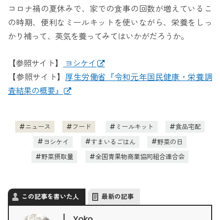
コロナ禍の夏休みで、家での食事の回数が増えているこ
の時期、便利なミールキットを使いながら、栄養をしっ
かり補って、英気を養ってみてはいかがだろうか。
【参照サイト】
ヨシケイ
【参照サイト】
厚生労働省『令和元年国民健康・栄養調
査結果の概要』
ニュース
フード
ミールキット
食品宅配
ヨシケイ
すまいるごはん
野菜の日
野菜摂取量
全国青果物商業協同組合連合会
この記事を書いた人
最新の記事
Yoko