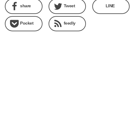
share
Tweet
LINE
Pocket
feedly