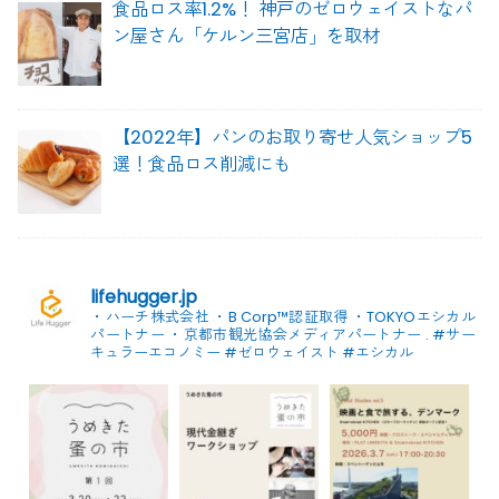
食品ロス率1.2%！ 神戸のゼロウェイストなパ
ン屋さん「ケルン三宮店」を取材
【2022年】パンのお取り寄せ人気ショップ5
選！食品ロス削減にも
lifehugger.jp
・ハーチ株式会社
・B Corp™認証取得
・TOKYOエシカル
パートナー
・京都市観光協会メディアパートナー
.
#サー
キュラーエコノミー #ゼロウェイスト
#エシカル