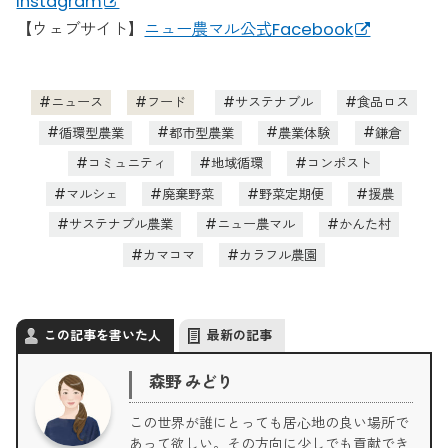
Instagram
【ウェブサイト】
ニュー農マル公式Facebook
ニュース
フード
サステナブル
食品ロス
循環型農業
都市型農業
農業体験
鎌倉
コミュニティ
地域循環
コンポスト
マルシェ
廃棄野菜
野菜定期便
援農
サステナブル農業
ニュー農マル
かんた村
カマコマ
カラフル農園
この記事を書いた人
最新の記事
森野 みどり
この世界が誰にとっても居心地の良い場所で
あって欲しい。その方向に少しでも貢献でき