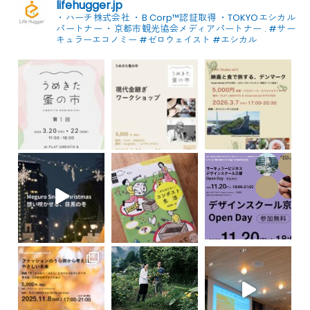
lifehugger.jp
・ハーチ株式会社
・B Corp™認証取得
・TOKYOエシカル
パートナー
・京都市観光協会メディアパートナー
.
#サー
キュラーエコノミー #ゼロウェイスト
#エシカル