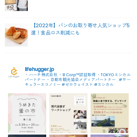
【2022年】パンのお取り寄せ人気ショップ5
選！食品ロス削減にも
lifehugger.jp
・ハーチ株式会社
・B Corp™認証取得
・TOKYOエシカル
パートナー
・京都市観光協会メディアパートナー
.
#サー
キュラーエコノミー #ゼロウェイスト
#エシカル