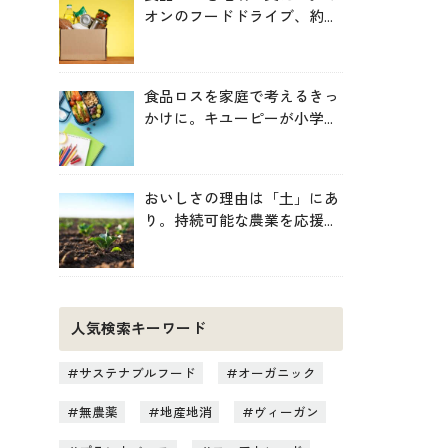
オンのフードドライブ、約
246トンを地域へ寄贈
食品ロスを家庭で考えるきっ
かけに。キユーピーが小学生
向け無料教材を提供
おいしさの理由は「土」にあ
り。持続可能な農業を応援す
る新しいお買い物のヒント
人気検索キーワード
サステナブルフード
オーガニック
無農薬
地産地消
ヴィーガン