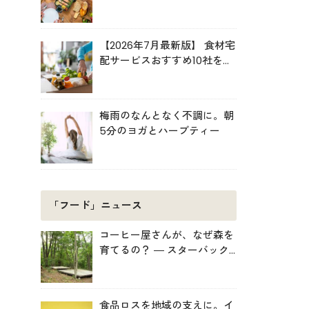
ルキット活用術
【2026年7月最新版】 食材宅
配サービスおすすめ10社を比
較！共働き・子育て・ひとり
暮らしに最適な選び方
梅雨のなんとなく不調に。朝
5分のヨガとハーブティー
「フード」ニュース
コーヒー屋さんが、なぜ森を
育てるの？ ― スターバック
スがみなかみ町で始めた「捨
てない」プロジェクト
食品ロスを地域の支えに。イ