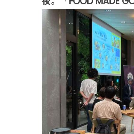
夜。「FOOD MADE GO