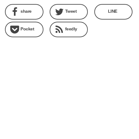
share
Tweet
LINE
Pocket
feedly