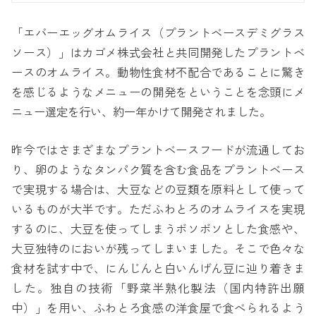
「エバーエッグオムライス（プラントベースデミグラス
ソース）」はカゴメ株式会社と共同開発したプラントベ
ースのオムライス。動物性食材不配合であることに驚き
を感じるようなメニューの開発をということを念頭にメ
ニュー選定を行い、約一年かけて開発されました。
昨今ではさまざまなプラントベースフードが流通してお
り、卵のようなタンパク質を含む食品をプラントベース
で実現する場合は、大豆などの豆類を原料として使って
いるものが大半です。ただふわとろのオムライスを実現
するのに、大豆を使ってしまうボソボソとした食感や、
大豆独特のにおいが残ってしまいました。そこで色々な
食材を試す中で、にんじんと白いんげん豆に辿り着きま
した。独自の技術「野菜半熟化製法（国内特許出願
中）」を用い、ふわとろ食感の洋食屋で食べられるよう