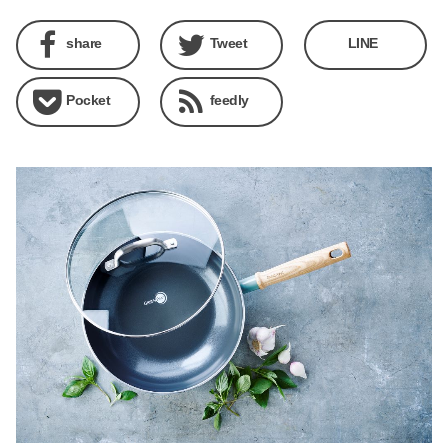
share
Tweet
LINE
Pocket
feedly