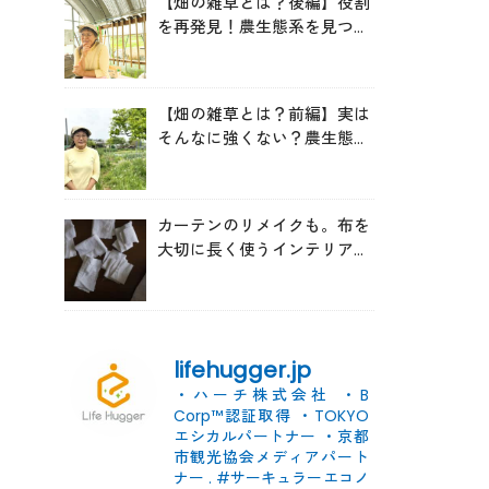
【畑の雑草とは？後編】役割
を再発見！農生態系を見つめ
る森田亜貴さんが語る「多様
性を維持する畑づくり」
【畑の雑草とは？前編】実は
そんなに強くない？農生態系
を見つめる森田亜貴さんに
「雑草管理のコツ」を聞いて
みた
カーテンのリメイクも。布を
大切に長く使うインテリアの
コツ
lifehugger.jp
・ハーチ株式会社
・B
Corp™認証取得
・TOKYO
エシカルパートナー
・京都
市観光協会メディアパート
ナー
.
#サーキュラーエコノ