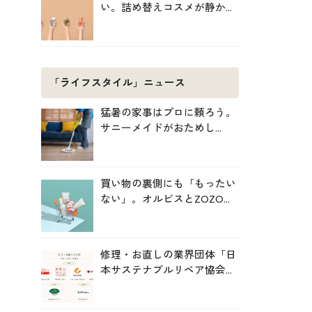
い。詰め替えコスメが静かに
増えている理由
「ライフスタイル」ニュース
猛暑の家事はプロに頼ろう。
サニーメイドがおためし
5000円キャンペーン
買い物の裏側にも「もったい
ない」。オルビスとZOZOが
中学生と考えた持続可能な消
費
修理・お直しの業界団体「日
本サステナブルリペア協会
（JSRA）」が設立。技術標
準化や人材育成を推進