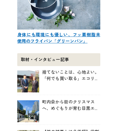
身体にも環境にも優しい、フッ素樹脂未
使用のフライパン「グリーンパン」
取材・インタビュー記事
捨てないことは、心地よい。
「何でも買い取る」エコリン
グが、モノと人の居場所を作
る理由
町内会から街のクリスマス
へ、めぐもりが育む目黒エリ
アのつながりの未来