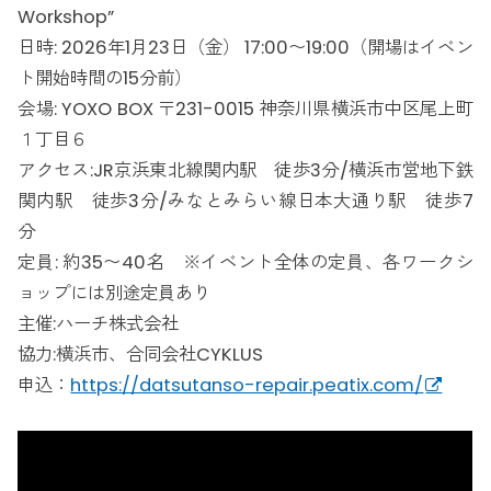
Workshop”
日時: 2026年1月23日（金） 17:00〜19:00（開場はイベン
ト開始時間の15分前）
会場: YOXO BOX 〒231-0015 神奈川県横浜市中区尾上町
１丁目６
アクセス:JR京浜東北線関内駅 徒歩3分/横浜市営地下鉄
関内駅 徒歩3分/みなとみらい線日本大通り駅 徒歩7
分
定員: 約35〜40名 ※イベント全体の定員、各ワークシ
ョップには別途定員あり
主催:ハーチ株式会社
協力:横浜市、合同会社CYKLUS
申込：
https://datsutanso-repair.peatix.com/