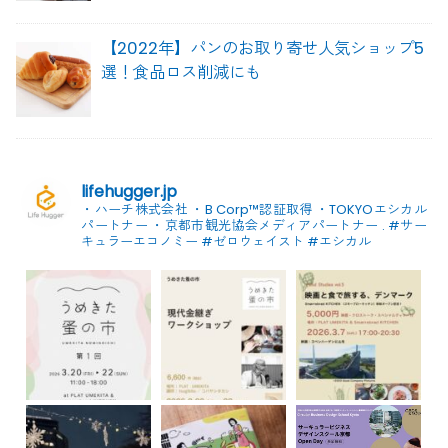
【2022年】パンのお取り寄せ人気ショップ5
選！食品ロス削減にも
lifehugger.jp
・ハーチ株式会社
・B Corp™認証取得
・TOKYOエシカル
パートナー
・京都市観光協会メディアパートナー
.
#サー
キュラーエコノミー #ゼロウェイスト
#エシカル