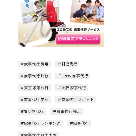
家事代行 費用
料理代行
家事代行 比較
Casy 家事代行
東京 家事代行
大阪 家事代行
家事代行 安い
家事代行 スポット
買い物代行
家事代行 横浜
家事代行 ランキング
家事代行
家事代行 おすすめ