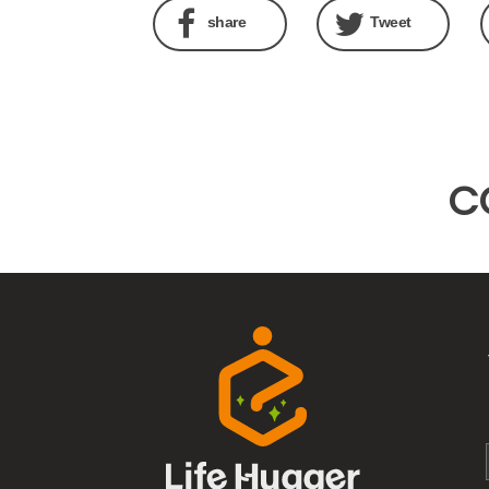
share
Tweet
C