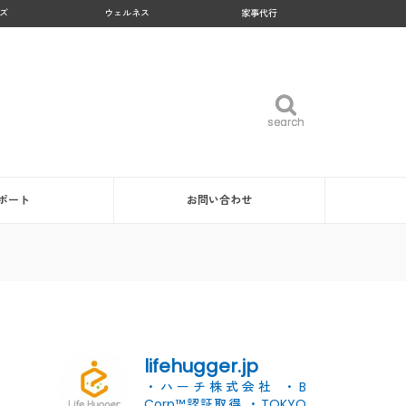
ズ
ウェルネス
家事代行
search
search
ポート
お問い合わせ
lifehugger.jp
・ハーチ株式会社
・B
Corp™認証取得
・TOKYO