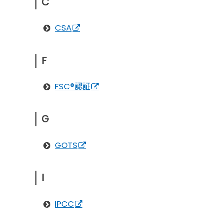
C
CSA
F
FSC®認証
G
GOTS
I
IPCC