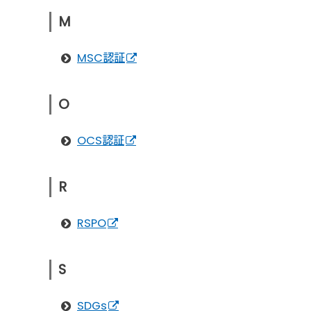
M
MSC認証
O
OCS認証
R
RSPO
S
SDGs