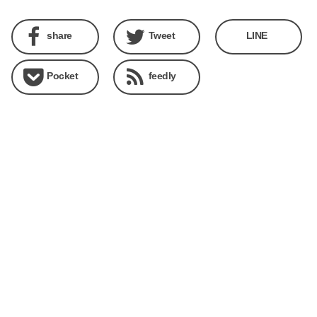
share
Tweet
LINE
Pocket
feedly