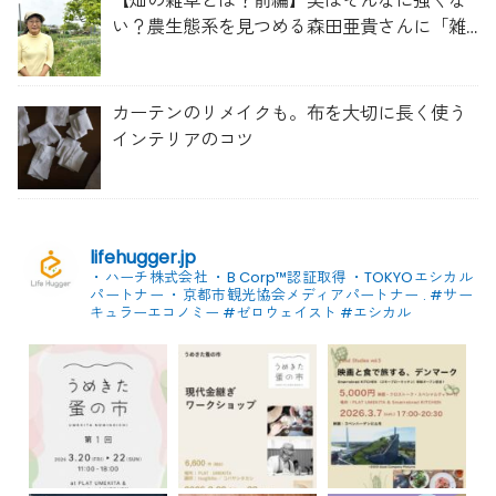
【畑の雑草とは？前編】実はそんなに強くな
い？農生態系を見つめる森田亜貴さんに「雑
草管理のコツ」を聞いてみた
カーテンのリメイクも。布を大切に長く使う
インテリアのコツ
lifehugger.jp
・ハーチ株式会社
・B Corp™認証取得
・TOKYOエシカル
パートナー
・京都市観光協会メディアパートナー
.
#サー
キュラーエコノミー #ゼロウェイスト
#エシカル