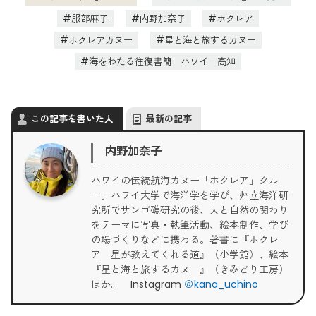
服部麻子
内野加奈子
ホクレア
ホクレアカヌー
星と海と旅するカヌー
海をわたる往復書簡 ハワイー高知
この記事を書いた人
最新の記事
内野加奈子
ハワイの伝統航海カヌー「ホクレア」クル
ー。ハワイ大学で海洋学を学び、州立海洋研
究所でサンゴ礁研究の後、人と自然の関わり
をテーマに写真・執筆活動、絵本制作、学び
の場づくりなどに携わる。著書に『ホクレ
ア 星が教えてくれる道』（小学館）、絵本
『星と海と旅するカヌー』（きみどり工房）
ほか。 Instagram
＠kana_uchino