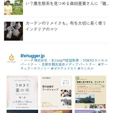
い？農生態系を見つめる森田亜貴さんに「雑
草管理のコツ」を聞いてみた
カーテンのリメイクも。布を大切に長く使う
インテリアのコツ
lifehugger.jp
・ハーチ株式会社
・B Corp™認証取得
・TOKYOエシカル
パートナー
・京都市観光協会メディアパートナー
.
#サー
キュラーエコノミー #ゼロウェイスト
#エシカル