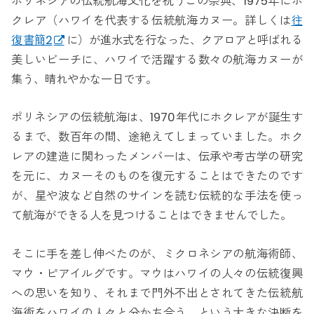
ポリネシアの伝統航海文化を祝うこの祭典、1975年にホ
クレア（ハワイを代表する伝統航海カヌー。詳しくは
往
復書簡2
に）が進水式を行なった、クアロアと呼ばれる
美しいビーチに、ハワイで活躍する数々の航海カヌーが
集う、晴れやかな一日です。
ポリネシアの伝統航海は、1970年代にホクレアが誕生す
るまで、数百年の間、途絶えてしまっていました。ホク
レアの建造に関わったメンバーは、伝承や考古学の研究
を元に、カヌーそのものを復元することはできたのです
が、星や波など自然のサインを読む伝統的な手法を使っ
て航海ができる人を見つけることはできませんでした。
そこに手を差し伸べたのが、ミクロネシアの航海術師、
マウ・ピアイルグです。マウはハワイの人々の伝統復興
への思いを知り、それまで門外不出とされてきた伝統航
海術をハワイの人々と分かち合う、という大きな決断を