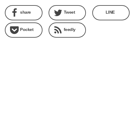
share
Tweet
LINE
Pocket
feedly