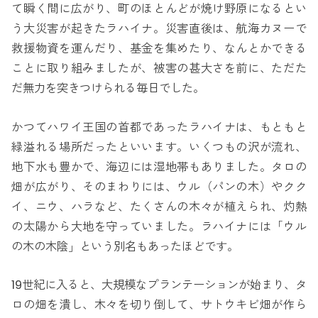
て瞬く間に広がり、町のほとんどが焼け野原になるとい
う大災害が起きたラハイナ。災害直後は、航海カヌーで
救援物資を運んだり、基金を集めたり、なんとかできる
ことに取り組みましたが、被害の甚大さを前に、ただた
だ無力を突きつけられる毎日でした。
かつてハワイ王国の首都であったラハイナは、もともと
緑溢れる場所だったといいます。いくつもの沢が流れ、
地下水も豊かで、海辺には湿地帯もありました。タロの
畑が広がり、そのまわりには、ウル（パンの木）やクク
イ、ニウ、ハラなど、たくさんの木々が植えられ、灼熱
の太陽から大地を守っていました。ラハイナには「ウル
の木の木陰」という別名もあったほどです。
19世紀に入ると、大規模なプランテーションが始まり、タ
ロの畑を潰し、木々を切り倒して、サトウキビ畑が作ら