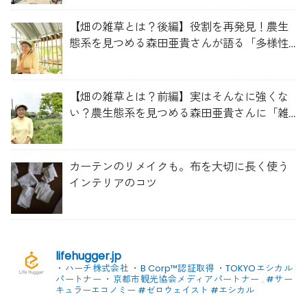
【畑の雑草とは？後編】役割を再発見！農生
態系を見つめる森田亜貴さんが語る「多様性
を維持する畑づくり」
【畑の雑草とは？前編】実はそんなに強くな
い？農生態系を見つめる森田亜貴さんに「雑
草管理のコツ」を聞いてみた
カーテンのリメイクも。布を大切に長く使う
インテリアのコツ
lifehugger.jp
・ハーチ株式会社
・B Corp™認証取得
・TOKYOエシカル
パートナー
・京都市観光協会メディアパートナー
.
#サー
キュラーエコノミー #ゼロウェイスト
#エシカル