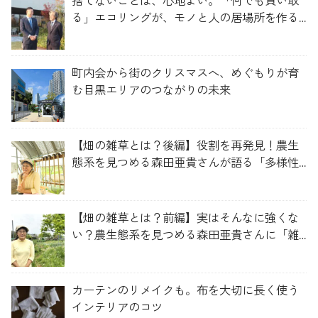
捨てないことは、心地よい。「何でも買い取
る」エコリングが、モノと人の居場所を作る
理由
町内会から街のクリスマスへ、めぐもりが育
む目黒エリアのつながりの未来
【畑の雑草とは？後編】役割を再発見！農生
態系を見つめる森田亜貴さんが語る「多様性
を維持する畑づくり」
【畑の雑草とは？前編】実はそんなに強くな
い？農生態系を見つめる森田亜貴さんに「雑
草管理のコツ」を聞いてみた
カーテンのリメイクも。布を大切に長く使う
インテリアのコツ