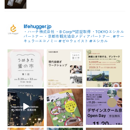
lifehugger.jp
・ハーチ株式会社
・B Corp™認証取得
・TOKYOエシカル
パートナー
・京都市観光協会メディアパートナー
.
#サー
キュラーエコノミー #ゼロウェイスト
#エシカル