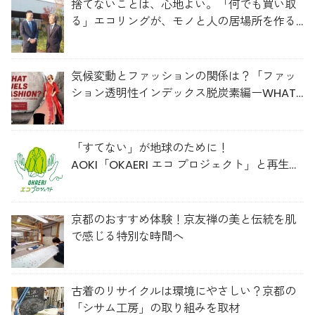
捨てないことは、心地よい。「何でも買い取
る」エコリングが、モノと人の居場所を作る
理由
気候変動とファッションの関係は？「ファッ
ション透明性インデックス脱炭素編ーWHAT
FUELS FASHION?ー」日本語版公開
「すてない」が地球のために！
AOKI「OKAERI エコ プロジェクト」と再生ウ
ールのスニーカー
京都のおすすめ体験！京友禅の美と伝統を肌
で感じる特別な時間へ
古着のリサイクルは環境にやさしい？京都の
「シサム工房」の取り組みを取材