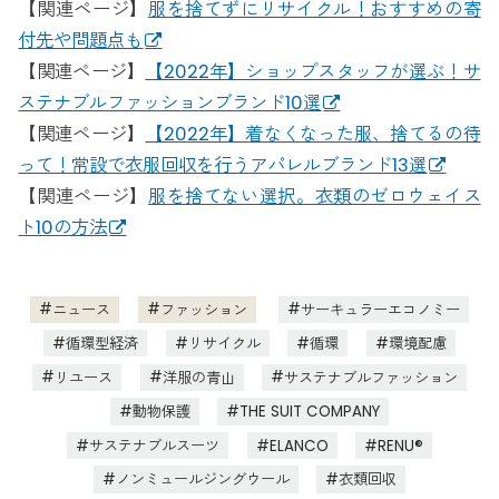
【関連ページ】
服を捨てずにリサイクル！おすすめの寄
付先や問題点も
【関連ページ】
【2022年】ショップスタッフが選ぶ！サ
ステナブルファッションブランド10選
【関連ページ】
【2022年】着なくなった服、捨てるの待
って！常設で衣服回収を行うアパレルブランド13選
【関連ページ】
服を捨てない選択。衣類のゼロウェイス
ト10の方法
ニュース
ファッション
サーキュラーエコノミー
循環型経済
リサイクル
循環
環境配慮
リユース
洋服の青山
サステナブルファッション
動物保護
THE SUIT COMPANY
サステナブルスーツ
ELANCO
RENU®
ノンミュールジングウール
衣類回収