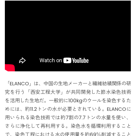
「ELANCO」は、中国の生地メーカーと繊維紡績関係の研
究を行う「西安工程大学」が共同開発した節水染色技術
を活用した生地だ。一般的に100kgのウールを染色するた
めには、約11.2トンの水が必要とされている。ELANCOに
用いられる染色技術では約7割の7.7トンの水量を使い、
さらに浄化して再利用する。染色水を循環利用すること
で、染色工程における水の使用量を約69％削減すること