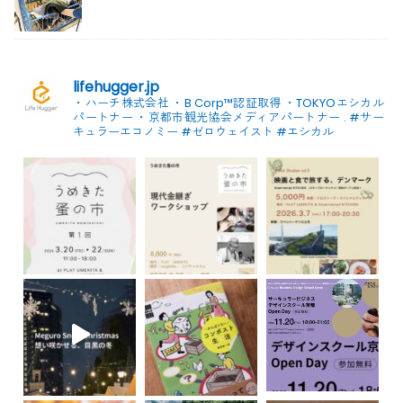
lifehugger.jp
・ハーチ株式会社
・B Corp™認証取得
・TOKYOエシカル
パートナー
・京都市観光協会メディアパートナー
.
#サー
キュラーエコノミー #ゼロウェイスト
#エシカル