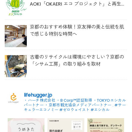
AOKI「OKAERI エコ プロジェクト」と再生ウ
ールのスニーカー
京都のおすすめ体験！京友禅の美と伝統を肌
で感じる特別な時間へ
古着のリサイクルは環境にやさしい？京都の
「シサム工房」の取り組みを取材
lifehugger.jp
・ハーチ株式会社
・B Corp™認証取得
・TOKYOエシカル
パートナー
・京都市観光協会メディアパートナー
.
#サー
キュラーエコノミー #ゼロウェイスト
#エシカル