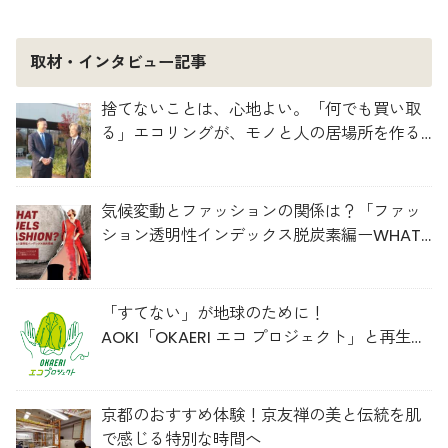
取材・インタビュー記事
捨てないことは、心地よい。「何でも買い取
る」エコリングが、モノと人の居場所を作る
理由
気候変動とファッションの関係は？「ファッ
ション透明性インデックス脱炭素編ーWHAT
FUELS FASHION?ー」日本語版公開
「すてない」が地球のために！
AOKI「OKAERI エコ プロジェクト」と再生ウ
ールのスニーカー
京都のおすすめ体験！京友禅の美と伝統を肌
で感じる特別な時間へ