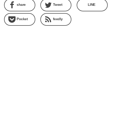
share
Tweet
LINE
Pocket
feedly