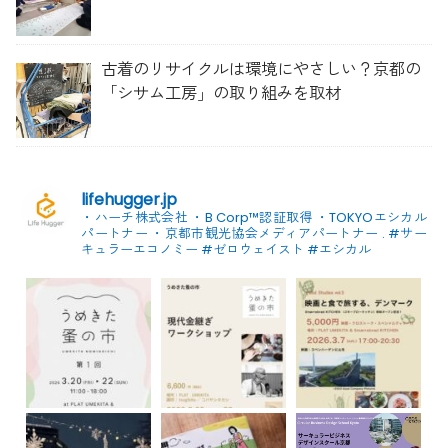
古着のリサイクルは環境にやさしい？京都の
「シサム工房」の取り組みを取材
lifehugger.jp
・ハーチ株式会社
・B Corp™認証取得
・TOKYOエシカル
パートナー
・京都市観光協会メディアパートナー
.
#サー
キュラーエコノミー #ゼロウェイスト
#エシカル