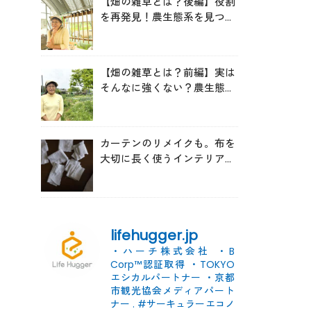
【畑の雑草とは？後編】役割
を再発見！農生態系を見つめ
る森田亜貴さんが語る「多様
性を維持する畑づくり」
【畑の雑草とは？前編】実は
そんなに強くない？農生態系
を見つめる森田亜貴さんに
「雑草管理のコツ」を聞いて
みた
カーテンのリメイクも。布を
大切に長く使うインテリアの
コツ
lifehugger.jp
・ハーチ株式会社
・B
Corp™認証取得
・TOKYO
エシカルパートナー
・京都
市観光協会メディアパート
ナー
.
#サーキュラーエコノ