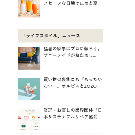
フセーフな日焼け止めと夏の
肌対策
「ライフスタイル」ニュース
猛暑の家事はプロに頼ろう。
サニーメイドがおためし
5000円キャンペーン
買い物の裏側にも「もったい
ない」。オルビスとZOZOが
中学生と考えた持続可能な消
費
修理・お直しの業界団体「日
本サステナブルリペア協会
（JSRA）」が設立。技術標
準化や人材育成を推進