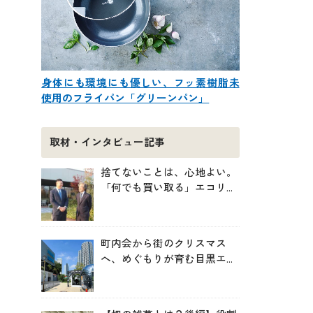
身体にも環境にも優しい、フッ素樹脂未
使用のフライパン「グリーンパン」
取材・インタビュー記事
捨てないことは、心地よい。
「何でも買い取る」エコリン
グが、モノと人の居場所を作
る理由
町内会から街のクリスマス
へ、めぐもりが育む目黒エリ
アのつながりの未来