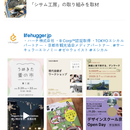
「シサム工房」の取り組みを取材
lifehugger.jp
・ハーチ株式会社
・B Corp™認証取得
・TOKYOエシカル
パートナー
・京都市観光協会メディアパートナー
.
#サー
キュラーエコノミー #ゼロウェイスト
#エシカル