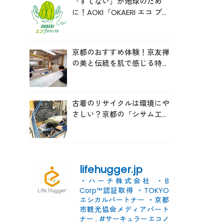
「すてない」が地球のため
に！AOKI「OKAERI エコ プロ
ジェクト」と再生ウールのス
ニーカー
京都のおすすめ体験！京友禅
の美と伝統を肌で感じる特別
な時間へ
古着のリサイクルは環境にや
さしい？京都の「シサム工
房」の取り組みを取材
lifehugger.jp
・ハーチ株式会社
・B
Corp™認証取得
・TOKYO
エシカルパートナー
・京都
市観光協会メディアパート
ナー
.
#サーキュラーエコノ