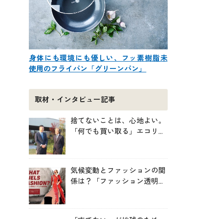
身体にも環境にも優しい、フッ素樹脂未
使用のフライパン「グリーンパン」
取材・インタビュー記事
捨てないことは、心地よい。
「何でも買い取る」エコリン
グが、モノと人の居場所を作
る理由
気候変動とファッションの関
係は？「ファッション透明性
インデックス脱炭素編ー
WHAT FUELS FASHION?ー」
日本語版公開