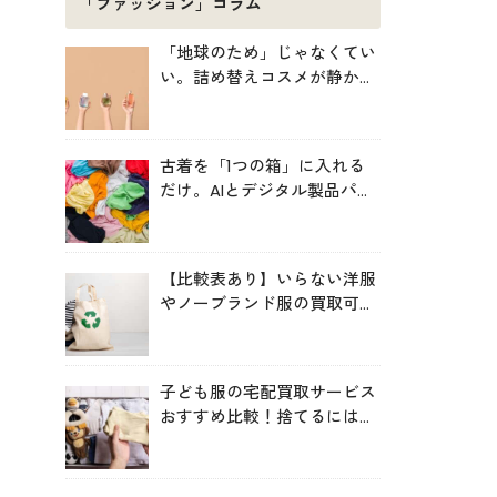
「ファッション」コラム
「地球のため」じゃなくてい
い。詰め替えコスメが静かに
増えている理由
古着を「1つの箱」に入れる
だけ。AIとデジタル製品パス
ポートが仕分ける、EUの実証
プロジェクト「TexMat」
【比較表あり】いらない洋服
やノーブランド服の買取可能
サービス比較！高く売るコツ
も
子ども服の宅配買取サービス
おすすめ比較！捨てるにはも
ったいない服を手間なく循環
させよう