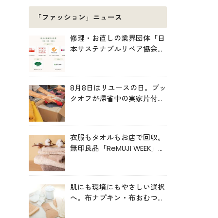
「ファッション」ニュース
修理・お直しの業界団体「日
本サステナブルリペア協会
（JSRA）」が設立。技術標
準化や人材育成を推進
8月8日はリユースの日。ブッ
クオフが帰省中の実家片付け
を後押し
衣服もタオルもお店で回収。
無印良品「ReMUJI WEEK」6
月29日まで開催中
肌にも環境にもやさしい選択
へ。布ナプキン・布おむつの
売上が伸長