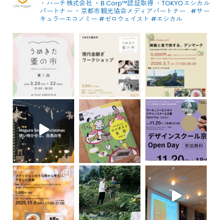
・ハーチ株式会社
・B Corp™認証取得
・TOKYOエシカル
パートナー
・京都市観光協会メディアパートナー
.
#サー
キュラーエコノミー #ゼロウェイスト
#エシカル