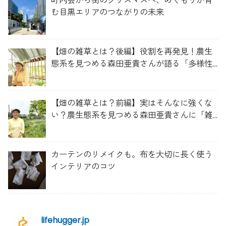
町内会から街のクリスマスへ、めぐもりが育
む目黒エリアのつながりの未来
【畑の雑草とは？後編】役割を再発見！農生
態系を見つめる森田亜貴さんが語る「多様性
を維持する畑づくり」
【畑の雑草とは？前編】実はそんなに強くな
い？農生態系を見つめる森田亜貴さんに「雑
草管理のコツ」を聞いてみた
カーテンのリメイクも。布を大切に長く使う
インテリアのコツ
lifehugger.jp