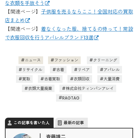
な衣類を手放そう
【関連ページ】
子供服を売るならここ！全国対応の買取
店まとめ
【関連ページ】
着なくなった服、捨てるの待って！常設
で衣服回収を行うアパレルブランド13選
ニュース
ファッション
クリーニング
リサイクル
古着
リペア
アパレル
買取
古着買取
衣類回収
大量消費
衣類大量廃棄
株式会社ティンパンアレイ
RAGTAG
この記事を書いた人
最新の記事
斉藤雄二