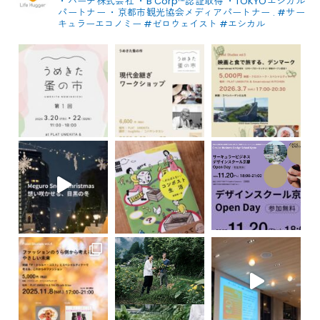
・ハーチ株式会社
・B Corp™認証取得
・TOKYOエシカル
パートナー
・京都市観光協会メディアパートナー
.
#サー
キュラーエコノミー #ゼロウェイスト
#エシカル