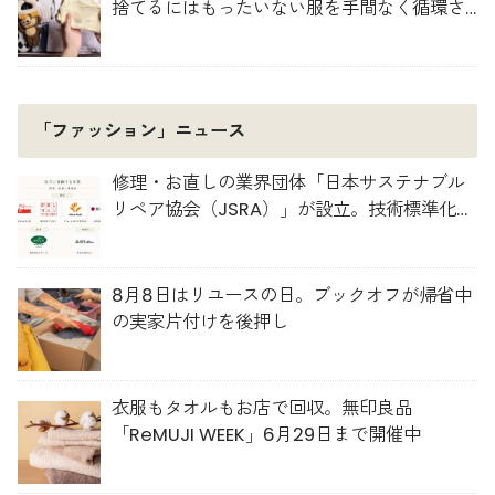
捨てるにはもったいない服を手間なく循環さ
せよう
「ファッション」ニュース
修理・お直しの業界団体「日本サステナブル
リペア協会（JSRA）」が設立。技術標準化や
人材育成を推進
8月8日はリユースの日。ブックオフが帰省中
の実家片付けを後押し
衣服もタオルもお店で回収。無印良品
「ReMUJI WEEK」6月29日まで開催中