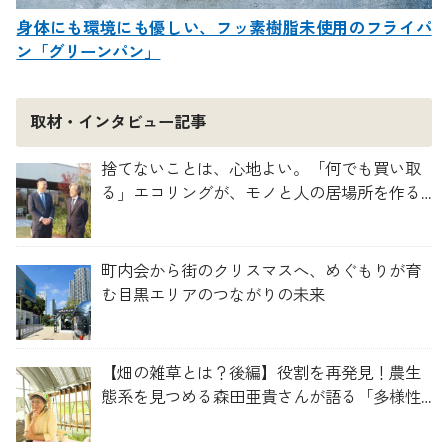
身体にも環境にも優しい、フッ素樹脂未使用のフライパ
ン「グリーンパン」
取材・インタビュー記事
捨てないことは、心地よい。「何でも買い取
る」エコリングが、モノと人の居場所を作る
理由
町内会から街のクリスマスへ、めぐもりが育
む目黒エリアのつながりの未来
【畑の雑草とは？後編】役割を再発見！農生
態系を見つめる森田亜貴さんが語る「多様性
を維持する畑づくり」