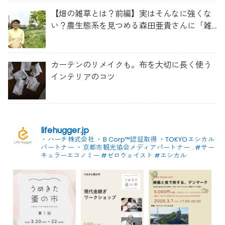
【畑の雑草とは？前編】実はそんなに強くな
い？農生態系を見つめる森田亜貴さんに「雑
草管理のコツ」を聞いてみた
カーテンのリメイクも。布を大切に長く使う
インテリアのコツ
lifehugger.jp
・ハーチ株式会社
・B Corp™認証取得
・TOKYOエシカル
パートナー
・京都市観光協会メディアパートナー
.
#サー
キュラーエコノミー #ゼロウェイスト
#エシカル