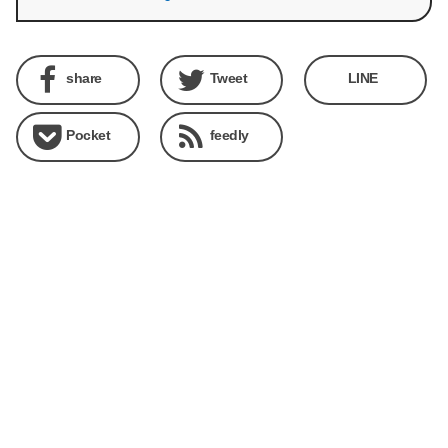
share
Tweet
LINE
Pocket
feedly