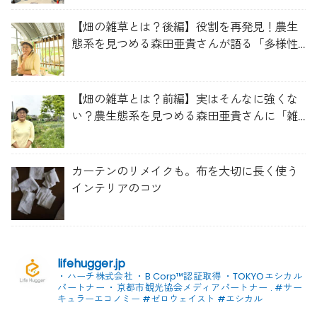
【畑の雑草とは？後編】役割を再発見！農生
態系を見つめる森田亜貴さんが語る「多様性
を維持する畑づくり」
【畑の雑草とは？前編】実はそんなに強くな
い？農生態系を見つめる森田亜貴さんに「雑
草管理のコツ」を聞いてみた
カーテンのリメイクも。布を大切に長く使う
インテリアのコツ
lifehugger.jp
・ハーチ株式会社
・B Corp™認証取得
・TOKYOエシカル
パートナー
・京都市観光協会メディアパートナー
.
#サー
キュラーエコノミー #ゼロウェイスト
#エシカル