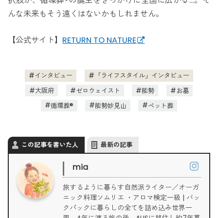
択肢が、循環葬®の誕生をきっかけに全国に広がる…。そ
んな未来もそう遠くはないかもしれません。
【公式サイト】
RETURN TO NATURE
インタビュー
「ライフスタイル」インタビュー
大阪府
ゼロウェイスト
能勢
お墓
循環葬®
能勢妙見山
ペット葬
この記事を書いた人
最新の記事
mia
旅するように暮らす自然派ライター／オーガ
ニック料理ソムリエ ・アロマ検定一級 | バッ
クパックに暮らしの全てを詰め込み世界一
周。4年に渡る旅の後、AUSに移住し約7年暮