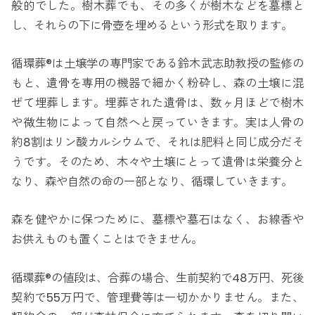
般的でした。樹木葬でも、その多くが樹木などを墓標と
し、それらの下に骨壺を埋めるという形式を取ります。
循環葬®は土壌学の専門家である鈴木武志助教授の監修の
もと、遺骨を専用の機器で細かく粉砕し、森の土壌に混
ぜて埋葬します。埋葬された遺骨は、数ヶ月ほどで樹木
や微生物によって自然へと戻っていきます。実は人骨の
約8割はリン酸カルシウムで、それは肥料と同じ成分だそ
うです。そのため、木々や土壌にとって遺骨は栄養分と
なり、森や自然の命の一部となり、循環していきます。
森を健やかに保つために、墓標や墓石はなく、お線香や
お供えものも置くことはできません。
循環葬®の値段は、合葬の場合、生前契約で48万円、死後
契約で55万円で、管理費等は一切かかりません。また、