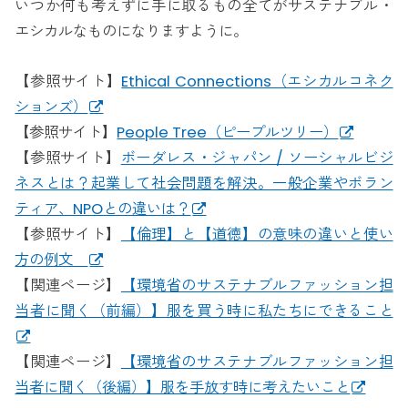
いつか何も考えずに手に取るもの全てがサステナブル・
エシカルなものになりますように。
【参照サイト】
Ethical Connections（エシカルコネク
ションズ）
【参照サイト】
People Tree（ピープルツリー）
【参照サイト】
ボーダレス・ジャパン / ソーシャルビジ
ネスとは？起業して社会問題を解決。一般企業やボラン
ティア、NPOとの違いは？
【参照サイト】
【倫理】と【道徳】の意味の違いと使い
方の例文
【関連ページ】
【環境省のサステナブルファッション担
当者に聞く（前編）】服を買う時に私たちにできること
【関連ページ】
【環境省のサステナブルファッション担
当者に聞く（後編）】服を手放す時に考えたいこと