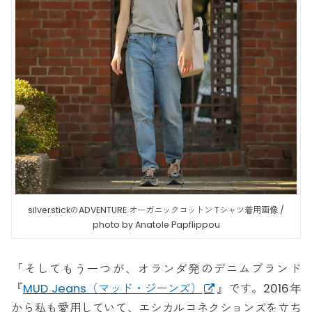
silverstickのADVENTURE オーガニックコットン Tシャツ着用画像 /
photo by Anatole Papflippou
「そしてもう一つが、オランダ発のデニムブランド
『
MUD Jeans（マッド・ジーンズ）
』です。2016年
から私も愛用していて、エシカルコネクションズを立ち