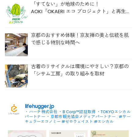
「すてない」が地球のために！
AOKI「OKAERI エコ プロジェクト」と再生ウ
ールのスニーカー
京都のおすすめ体験！京友禅の美と伝統を肌
で感じる特別な時間へ
古着のリサイクルは環境にやさしい？京都の
「シサム工房」の取り組みを取材
lifehugger.jp
・ハーチ株式会社
・B Corp™認証取得
・TOKYOエシカル
パートナー
・京都市観光協会メディアパートナー
.
#サー
キュラーエコノミー #ゼロウェイスト
#エシカル