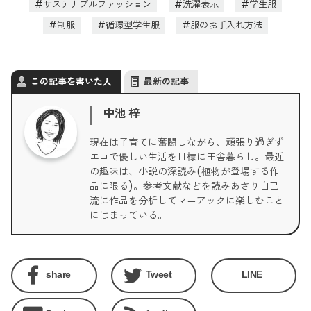
サステナブルファッション
洗濯表示
学生服
制服
循環型学生服
服のお手入れ方法
この記事を書いた人
最新の記事
中池 梓
現在は子育てに奮闘しながら、頑張り過ぎず
エコで優しい生活を目標に田舎暮らし。最近
の趣味は、小説の深読み(植物が登場する作
品に限る)。参考文献などを読みあさり自己
流に作品を分析してマニアックに楽しむこと
にはまっている。
share
Tweet
LINE