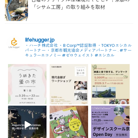
「シサム工房」の取り組みを取材
lifehugger.jp
・ハーチ株式会社
・B Corp™認証取得
・TOKYOエシカル
パートナー
・京都市観光協会メディアパートナー
.
#サー
キュラーエコノミー #ゼロウェイスト
#エシカル