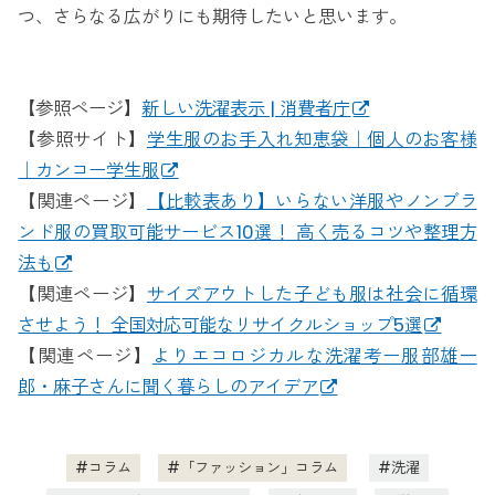
つ、さらなる広がりにも期待したいと思います。
【参照ページ】
新しい洗濯表示 | 消費者庁
【参照サイト】
学生服のお手入れ知恵袋｜個人のお客様
｜カンコー学生服
【関連ページ】
【比較表あり】いらない洋服やノンブラ
ンド服の買取可能サービス10選！ 高く売るコツや整理方
法も
【関連ページ】
サイズアウトした子ども服は社会に循環
させよう！ 全国対応可能なリサイクルショップ5選
【関連ページ】
よりエコロジカルな洗濯考ー服部雄一
郎・麻子さんに聞く暮らしのアイデア
コラム
「ファッション」コラム
洗濯