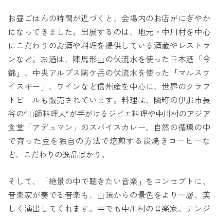
お昼ごはんの時間が近づくと、会場内のお店がにぎやか
になってきました。出展するのは、地元・中川村を中心
にこだわりのお酒や料理を提供している酒蔵やレストラ
ンなど。お酒は、陣馬形山の伏流水を使った日本酒「今
錦」、中央アルプス駒ケ岳の伏流水を使った「マルスウ
イスキー」、ワインなど信州産を中心に、世界のクラフ
トビールも販売されています。料理は、隣町の伊那市長
谷の“山師料理人”が手がけるジビエ料理や中川村のアジア
食堂「アデュマン」のスパイスカレー、自然の循環の中
で育った豆を独自の方法で焙煎する炭焼きコーヒーな
ど、こだわりの逸品ばかり。
そして、「絶景の中で聴きたい音楽」をコンセプトに、
音楽家が奏でる音楽も、山頂からの景色をより一層、美
しく演出してくれます。中でも中川村の音楽家、テンジ