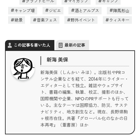
クラフトビール
マイカップ
キャンプ
キャンプ場
ジビエ
酒とアルプス
陣馬形山
絶景
音楽フェス
野外イベント
ウィスキー
この記事を書いた人
最新の記事
新海 美保
新海美保（しんかい みほ）。出版社やPRコ
ンサル企業などを経て、2014年にライター・
エディターとして独立。雑誌やウェブサイ
ト、書籍の編集、執筆、校正、撮影のほか、
国際機関や企業、NPOのPRサポートも行って
いる。主なテーマは国際協力、防災、サステ
ナビリティ、地方創生など。現在、長野県駒
ヶ根市在住。共著『グローバル化のなかの日
本再考』（葦書房）ほか