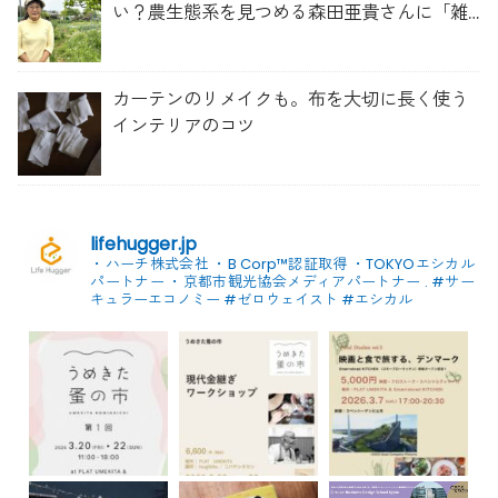
い？農生態系を見つめる森田亜貴さんに「雑
草管理のコツ」を聞いてみた
カーテンのリメイクも。布を大切に長く使う
インテリアのコツ
lifehugger.jp
・ハーチ株式会社
・B Corp™認証取得
・TOKYOエシカル
パートナー
・京都市観光協会メディアパートナー
.
#サー
キュラーエコノミー #ゼロウェイスト
#エシカル