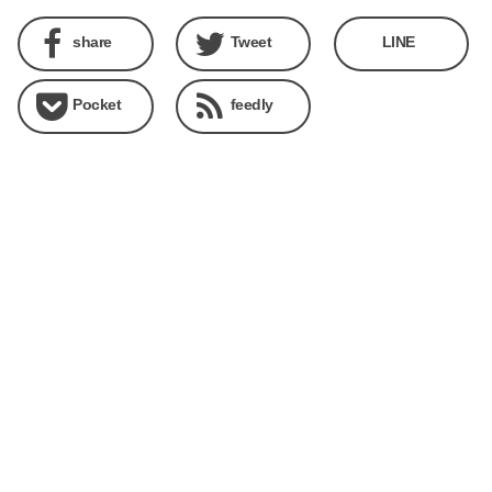
share
Tweet
LINE
Pocket
feedly