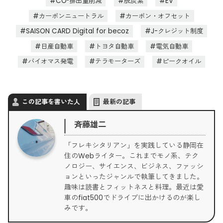
CO²排出量削減
脱炭素
EV
カーボンニュートラル
カーボン・オフセット
SAISON CARD Digital for becoz
J-クレジット制度
日産自動車
トヨタ自動車
電気自動車
バイオマス発電
テラモーターズ
ピークオイル
この記事を書いた人
最新の記事
斉藤雄二
「フレキシタリアン」を実践している静岡在
住のWebライター。これまでモノ系、テク
ノロジー、サイエンス、ビジネス、ファッシ
ョンといったジャンルで執筆してきました。
趣味は読書とフィットネスと料理。最近は愛
車のfiat500でドライブに出かけるのが楽し
みです。