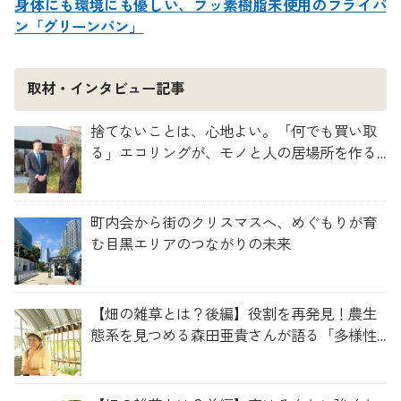
身体にも環境にも優しい、フッ素樹脂未使用のフライパ
ン「グリーンパン」
取材・インタビュー記事
捨てないことは、心地よい。「何でも買い取
る」エコリングが、モノと人の居場所を作る
理由
町内会から街のクリスマスへ、めぐもりが育
む目黒エリアのつながりの未来
【畑の雑草とは？後編】役割を再発見！農生
態系を見つめる森田亜貴さんが語る「多様性
を維持する畑づくり」