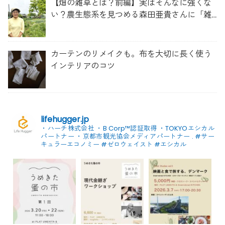
【畑の雑草とは？前編】実はそんなに強くな
い？農生態系を見つめる森田亜貴さんに「雑
草管理のコツ」を聞いてみた
カーテンのリメイクも。布を大切に長く使う
インテリアのコツ
lifehugger.jp
・ハーチ株式会社
・B Corp™認証取得
・TOKYOエシカル
パートナー
・京都市観光協会メディアパートナー
.
#サー
キュラーエコノミー #ゼロウェイスト
#エシカル