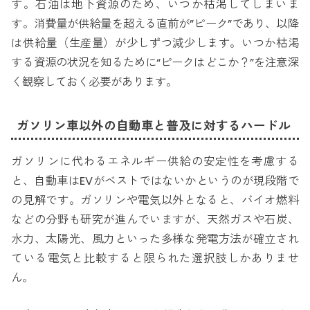
す。石油は地下資源のため、いつか枯渇してしまいま
す。消費量が供給量を超える直前が”ピーク”であり、以降
は供給量（生産量）が少しずつ減少します。いつか枯渇
する資源の状況を知るために“ピークはどこか？”を注意深
く観察しておく必要があります。
ガソリン車以外の自動車と普及に対するハードル
ガソリンに代わるエネルギー供給の安定性を考慮する
と、自動車はEVがベストではないかというのが現段階で
の見解です。ガソリンや電気以外となると、バイオ燃料
などの分野も研究が進んでいますが、天然ガスや石炭、
水力、太陽光、風力といった多様な発電方法が確立され
ている電気と比較すると限られた選択肢しかありませ
ん。