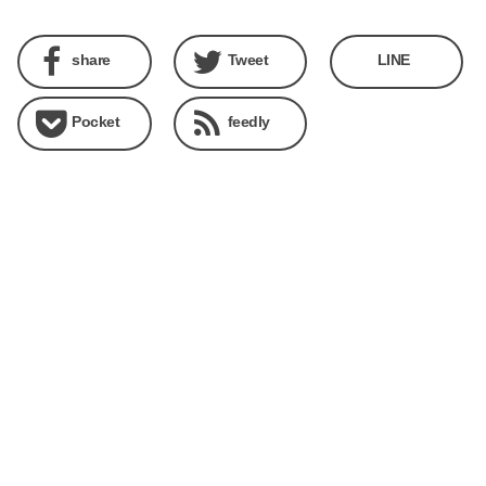
share
Tweet
LINE
Pocket
feedly