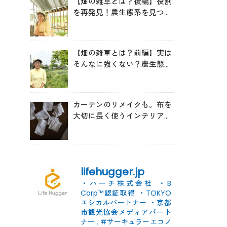
【畑の雑草とは？後編】役割
を再発見！農生態系を見つめ
る森田亜貴さんが語る「多様
性を維持する畑づくり」
【畑の雑草とは？前編】実は
そんなに強くない？農生態系
を見つめる森田亜貴さんに
「雑草管理のコツ」を聞いて
みた
カーテンのリメイクも。布を
大切に長く使うインテリアの
コツ
lifehugger.jp
・ハーチ株式会社
・B
Corp™認証取得
・TOKYO
エシカルパートナー
・京都
市観光協会メディアパート
ナー
.
#サーキュラーエコノ