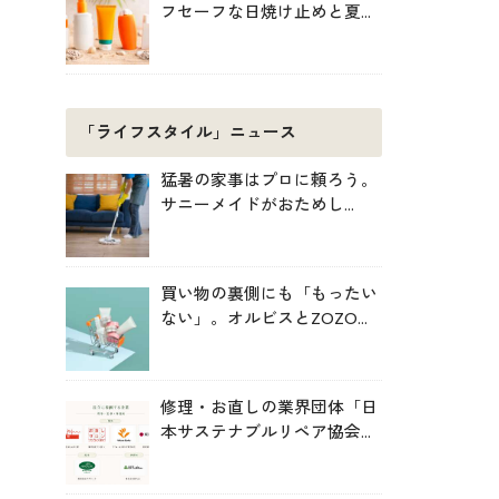
フセーフな日焼け止めと夏の
肌対策
「ライフスタイル」ニュース
猛暑の家事はプロに頼ろう。
サニーメイドがおためし
5000円キャンペーン
買い物の裏側にも「もったい
ない」。オルビスとZOZOが
中学生と考えた持続可能な消
費
修理・お直しの業界団体「日
本サステナブルリペア協会
（JSRA）」が設立。技術標
準化や人材育成を推進