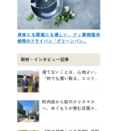
身体にも環境にも優しい、フッ素樹脂未
使用のフライパン「グリーンパン」
取材・インタビュー記事
捨てないことは、心地よい。
「何でも買い取る」エコリン
グが、モノと人の居場所を作
る理由
町内会から街のクリスマス
へ、めぐもりが育む目黒エリ
アのつながりの未来