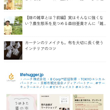
を維持する畑づくり」
【畑の雑草とは？前編】実はそんなに強くな
い？農生態系を見つめる森田亜貴さんに「雑
草管理のコツ」を聞いてみた
カーテンのリメイクも。布を大切に長く使う
インテリアのコツ
lifehugger.jp
・ハーチ株式会社
・B Corp™認証取得
・TOKYOエシカル
パートナー
・京都市観光協会メディアパートナー
.
#サー
キュラーエコノミー #ゼロウェイスト
#エシカル