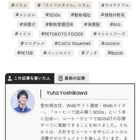
コラム
「ライフスタイル」コラム
サステナブル
エシカル
SDGs
動物福祉
規格外野菜
保護犬
動物愛護団体
保護猫
iico
イイコ
PETOKOTO FOODS
ペトコトフーズ
ココグルメ
CoCo Gourmet
cocoro
PETS8
ペッツエイト
ブッチ
Butch
この記事を書いた人
最新の記事
Yuta Yoshikawa
愛知県在住、Webサイト運営・Webライタ
ー。「コーヒーで読み解くSDGs」という本
に出会い、コーヒーひとつでSDGs17の目標
すべてに貢献できることを知りました。それ
からは、大好きなコーヒーを中心にエシカル
消費やゼロウェイストを楽しんでいます。ま