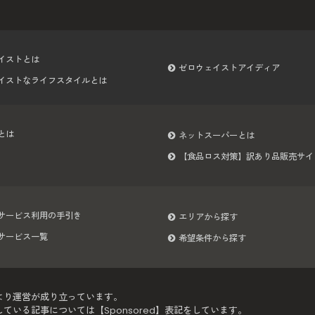
イストとは
ゼロウェイストアイディア
イストなライフスタイルとは
とは
ネットスーパーとは
【食品ロス対策】訳あり品販売サイ
サービス利用の手引き
エリアから探す
サービス一覧
希望条件から探す
より運営が成り立っています。
いる記事については【Sponsored】表記をしています。