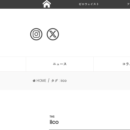
ゼロウェイスト
フ
ニュース
コラ
HOME
タグ : iico
TAG
iico