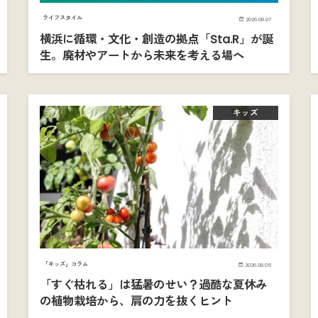
ライフスタイル
2026.08.07
横浜に循環・文化・創造の拠点「Sta.R」が誕
生。廃材やアートから未来を考える場へ
キッズ
「キッズ」コラム
2026.08.05
「すぐ枯れる」は猛暑のせい？過酷な夏休み
の植物栽培から、肩の力を抜くヒント