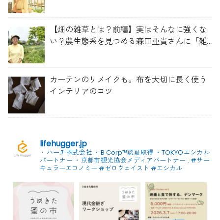
を維持する畑づくり」
【畑の雑草とは？前編】実はそんなに強くな
い？農生態系を見つめる森田亜貴さんに「雑
草管理のコツ」を聞いてみた
カーテンのリメイクも。布を大切に長く使う
インテリアのコツ
lifehugger.jp
・ハーチ株式会社
・B Corp™認証取得
・TOKYOエシカル
パートナー
・京都市観光協会メディアパートナー
.
#サー
キュラーエコノミー #ゼロウェイスト
#エシカル