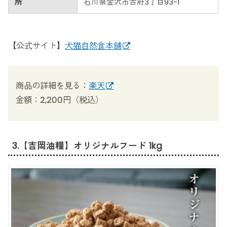
所
石川県金沢市古府3丁目93-1
【公式サイト】
犬猫自然食本舗
商品の詳細を見る：
楽天
金額：2,200円（税込）
3.【吉岡油糧】オリジナルフード 1kg