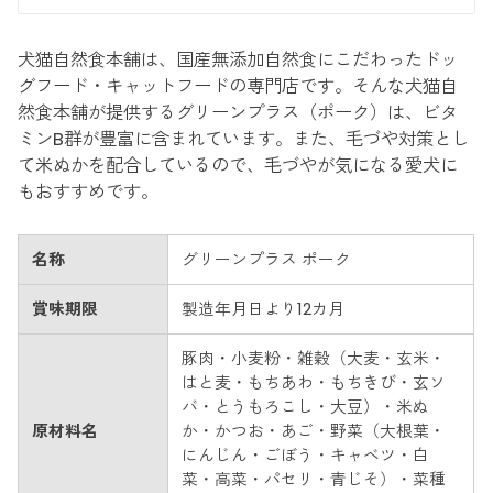
犬猫自然食本舗は、国産無添加自然食にこだわったドッ
グフード・キャットフードの専門店です。そんな犬猫自
然食本舗が提供するグリーンプラス（ポーク）は、ビタ
ミンB群が豊富に含まれています。また、毛づや対策とし
て米ぬかを配合しているので、毛づやが気になる愛犬に
もおすすめです。
名称
グリーンプラス ポーク
賞味期限
製造年月日より12カ月
豚肉・小麦粉・雑穀（大麦・玄米・
はと麦・もちあわ・もちきび・玄ソ
バ・とうもろこし・大豆）・米ぬ
原材料名
か・かつお・あご・野菜（大根葉・
にんじん・ごぼう・キャベツ・白
菜・高菜・パセリ・青じそ）・菜種