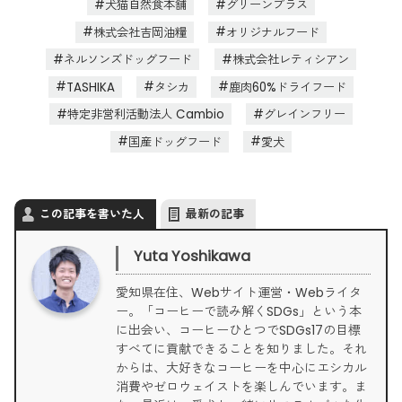
犬猫自然食本舗
グリーンプラス
株式会社吉岡油糧
オリジナルフード
ネルソンズドッグフード
株式会社レティシアン
TASHIKA
タシカ
鹿肉60%ドライフード
特定非営利活動法人 Cambio
グレインフリー
国産ドッグフード
愛犬
この記事を書いた人
最新の記事
Yuta Yoshikawa
愛知県在住、Webサイト運営・Webライタ
ー。「コーヒーで読み解くSDGs」という本
に出会い、コーヒーひとつでSDGs17の目標
すべてに貢献できることを知りました。それ
からは、大好きなコーヒーを中心にエシカル
消費やゼロウェイストを楽しんでいます。ま