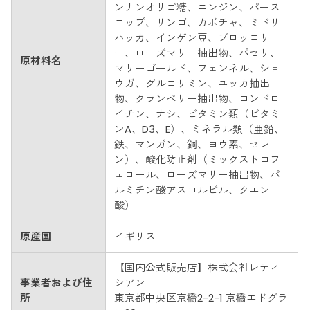
ンナンオリゴ糖、ニンジン、パース
ニップ、リンゴ、カボチャ、ミドリ
ハッカ、インゲン豆、ブロッコリ
ー、ローズマリー抽出物、パセリ、
原材料名
マリーゴールド、フェンネル、ショ
ウガ、グルコサミン、ユッカ抽出
物、クランベリー抽出物、コンドロ
イチン、ナシ、ビタミン類（ビタミ
ンA、D3、E）、ミネラル類（亜鉛、
鉄、マンガン、銅、ヨウ素、セレ
ン）、酸化防止剤（ミックストコフ
ェロール、ローズマリー抽出物、パ
ルミチン酸アスコルビル、クエン
酸）
原産国
イギリス
【国内公式販売店】株式会社レティ
事業者および住
シアン
所
東京都中央区京橋2-2-1 京橋エドグラ