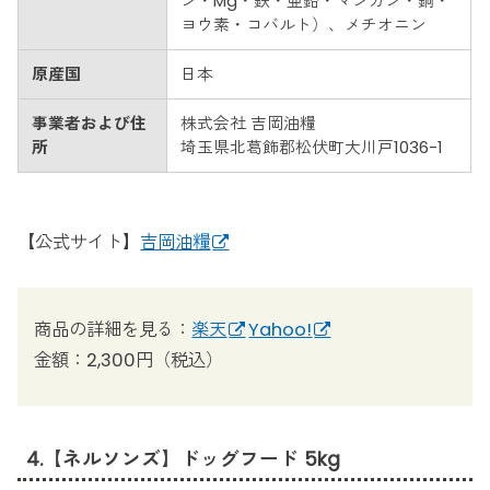
ン・Mg・鉄・亜鉛・マンガン・銅・
ヨウ素・コバルト）、メチオニン
原産国
日本
事業者および住
株式会社 吉岡油糧
所
埼玉県北葛飾郡松伏町大川戸1036-1
【公式サイト】
吉岡油糧
商品の詳細を見る：
楽天
Yahoo!
金額：2,300円（税込）
4.【ネルソンズ】ドッグフード 5kg