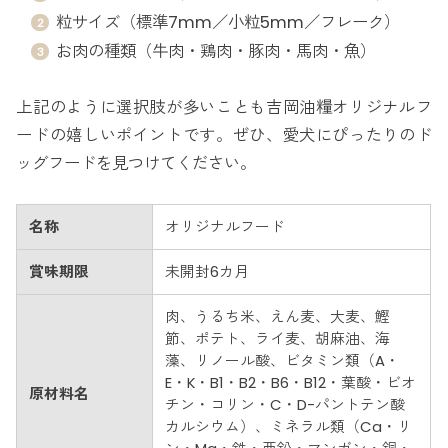
粒サイズ（標準7mm／小粒5mm／フレーク）
お肉の種類（牛肉・鶏肉・豚肉・馬肉・魚）
上記のように選択肢が多いことも吉岡油糧オリジナルフ
ードの嬉しいポイントです。ぜひ、愛犬にぴったりのド
ッグフードを見つけてください。
名称
オリジナルフード
賞味期限
未開封6カ月
肉、うるち米、えん麦、大麦、鰹
節、ポテト、ライ麦、胡麻油、海
藻、リノール酸、ビタミン類（A・
E・K・B1・B2・B6・B12・葉酸・ビオ
原材料名
チン・コリン・C・D-パントテン酸
カルシウム）、ミネラル類（Ca・リ