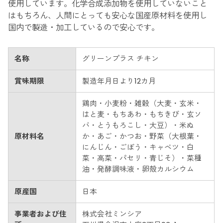
使用しています。化学合成添加物を使用していないこと
はもちろん、人間にとっても安心な国産原材料を使用し
国内で製造・加工しているので安心です。
名称
グリーンプラス チキン
賞味期限
製造年月日より12カ月
鶏肉・小麦粉・雑穀（大麦・玄米・
はと麦・もちあわ・もちきび・玄ソ
バ・とうもろこし・大豆）・米ぬ
原材料名
か・あご・かつお・野菜（大根葉・
にんじん・ごぼう・キャベツ・白
菜・高菜・パセリ・青じそ）・菜種
油・発酵調味液・卵殻カルシウム
原産国
日本
事業者および住
株式会社ミンシア