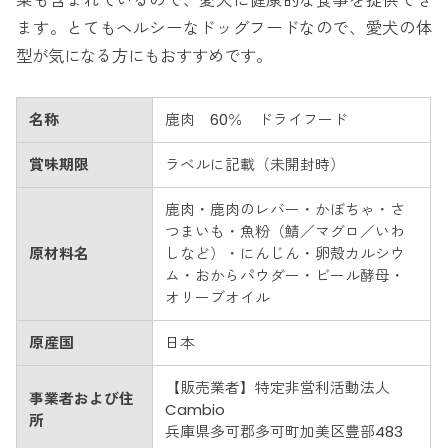
菜も含まれているので、愛犬に健康的な食事を提供でき
ます。とてもヘルシーなドッグフードなので、愛犬の体
型が気になる方にもおすすめです。
名称
鹿肉 60％ ドライフード
賞味期限
ラベルに記載（未開封時）
鹿肉・鹿肉のレバー・かぼちゃ・さ
つまいも・魚粉（鯖／マグロ／いわ
原材料名
しなど）・にんじん・卵殻カルシウ
ム・おからパウダー・ビール酵母・
オリーブオイル
原産国
日本
【販売業者】特定非営利活動法人
事業者および住
Cambio
所
兵庫県多可郡多可町加美区豊部483