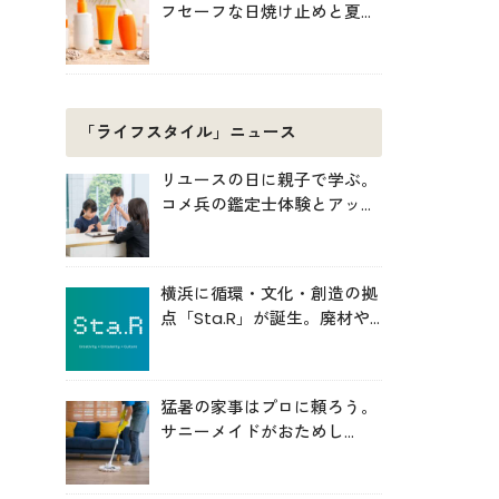
フセーフな日焼け止めと夏の
肌対策
「ライフスタイル」ニュース
リユースの日に親子で学ぶ。
コメ兵の鑑定士体験とアップ
サイクル制作
横浜に循環・文化・創造の拠
点「Sta.R」が誕生。廃材や
アートから未来を考える場へ
猛暑の家事はプロに頼ろう。
サニーメイドがおためし
5000円キャンペーン