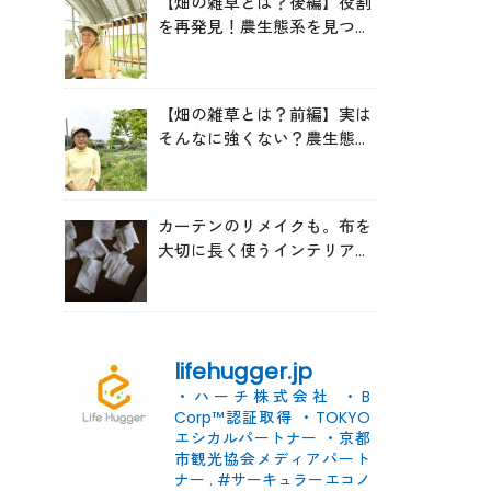
【畑の雑草とは？後編】役割
を再発見！農生態系を見つめ
る森田亜貴さんが語る「多様
性を維持する畑づくり」
【畑の雑草とは？前編】実は
そんなに強くない？農生態系
を見つめる森田亜貴さんに
「雑草管理のコツ」を聞いて
みた
カーテンのリメイクも。布を
大切に長く使うインテリアの
コツ
lifehugger.jp
・ハーチ株式会社
・B
Corp™認証取得
・TOKYO
エシカルパートナー
・京都
市観光協会メディアパート
ナー
.
#サーキュラーエコノ