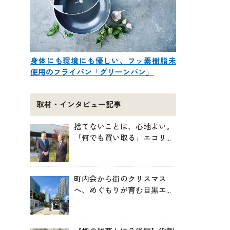
身体にも環境にも優しい、フッ素樹脂未
使用のフライパン「グリーンパン」
取材・インタビュー記事
捨てないことは、心地よい。
「何でも買い取る」エコリン
グが、モノと人の居場所を作
る理由
町内会から街のクリスマス
へ、めぐもりが育む目黒エリ
アのつながりの未来