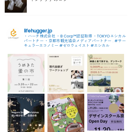
lifehugger.jp
・ハーチ株式会社
・B Corp™認証取得
・TOKYOエシカル
パートナー
・京都市観光協会メディアパートナー
.
#サー
キュラーエコノミー #ゼロウェイスト
#エシカル