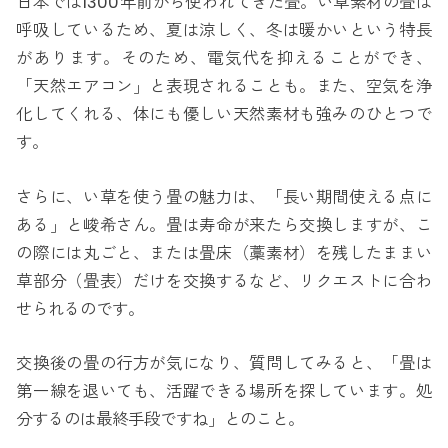
日本では1300年前から使われてきた畳。い草素材の畳は
呼吸しているため、夏は涼しく、冬は暖かいという特長
があります。そのため、電気代を抑えることができ、
「天然エアコン」と表現されることも。また、空気を浄
化してくれる、体にも優しい天然素材も強みのひとつで
す。
さらに、い草を使う畳の魅力は、「長い期間使える点に
ある」と峻希さん。畳は寿命が来たら交換しますが、こ
の際には丸ごと、または畳床（藁素材）を残したままい
草部分（畳表）だけを交換するなど、リクエストに合わ
せられるのです。
交換後の畳の行方が気になり、質問してみると、「畳は
第一線を退いても、活躍できる場所を探しています。処
分するのは最終手段ですね」とのこと。