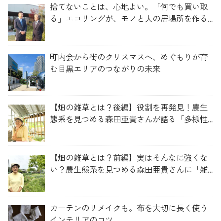
捨てないことは、心地よい。「何でも買い取
る」エコリングが、モノと人の居場所を作る
理由
町内会から街のクリスマスへ、めぐもりが育
む目黒エリアのつながりの未来
【畑の雑草とは？後編】役割を再発見！農生
態系を見つめる森田亜貴さんが語る「多様性
を維持する畑づくり」
【畑の雑草とは？前編】実はそんなに強くな
い？農生態系を見つめる森田亜貴さんに「雑
草管理のコツ」を聞いてみた
カーテンのリメイクも。布を大切に長く使う
インテリアのコツ