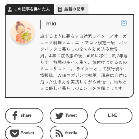
この記事を書いた人
最新の記事
mia
旅するように暮らす自然派ライター／オーガ
ニック料理ソムリエ ・アロマ検定一級 | バッ
クパックに暮らしの全てを詰め込み世界一
周。4年に渡る旅の後、AUSに移住し約7年暮
らす。移動の多い人生で、気付けばゆるめの
ミニマリストに。 ライターとして旅行誌や
情報誌、WEBマガジンで執筆。現在は自然に
沿った生き方を実践しながら発信中。地球と
人に優しい暮らしのヒントをお届けします。
share
Tweet
LINE
Pocket
feedly