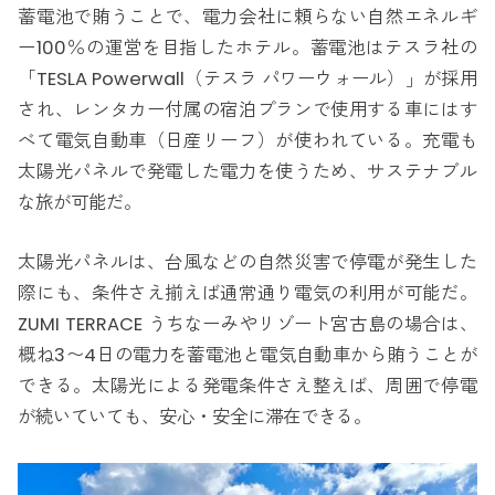
蓄電池で賄うことで、電力会社に頼らない自然エネルギ
ー100％の運営を目指したホテル。蓄電池はテスラ社の
「TESLA Powerwall（テスラ パワーウォール）」が採用
され、レンタカー付属の宿泊プランで使用する車にはす
べて電気自動車（日産リーフ）が使われている。充電も
太陽光パネルで発電した電力を使うため、サステナブル
な旅が可能だ。
太陽光パネルは、台風などの自然災害で停電が発生した
際にも、条件さえ揃えば通常通り電気の利用が可能だ。
ZUMI TERRACE うちなーみやリゾート宮古島の場合は、
概ね3〜4日の電力を蓄電池と電気自動車から賄うことが
できる。太陽光による発電条件さえ整えば、周囲で停電
が続いていても、安心・安全に滞在できる。