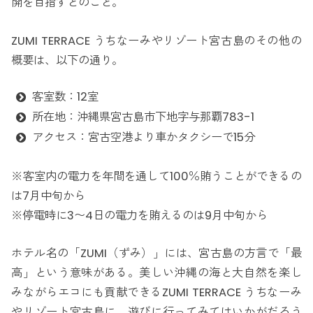
開を目指すとのこと。
ZUMI TERRACE うちなーみやリゾート宮古島のその他の
概要は、以下の通り。
客室数：12室
所在地：沖縄県宮古島市下地字与那覇783-1
アクセス：宮古空港より車かタクシーで15分
※客室内の電力を年間を通して100％賄うことができるの
は7月中旬から
※停電時に3〜4日の電力を賄えるのは9月中旬から
ホテル名の「ZUMI（ずみ）」には、宮古島の方言で「最
高」という意味がある。美しい沖縄の海と大自然を楽し
みながらエコにも貢献できるZUMI TERRACE うちなーみ
やリゾート宮古島に、遊びに行ってみてはいかがだろう