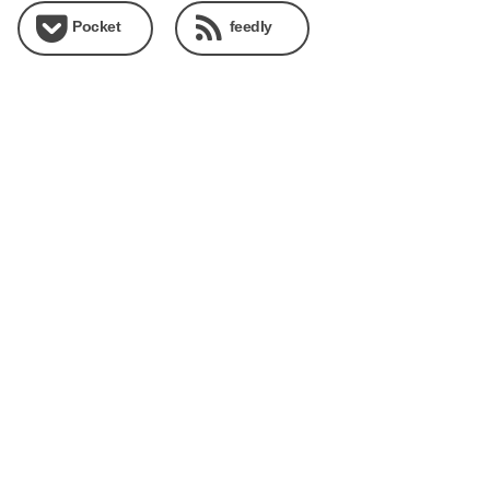
Pocket
feedly