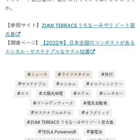
か。
【参照サイト】
ZUMI TERRACEうちなーみやリゾート宮
古島
【関連ページ】
【2022年】日本全国のコンポストがある
エシカル・サステナブルなホテル12選
ニュース
ライフスタイル
旅行
サステナブル
エシカル
エコフレンドリー
エコ
太陽光発電
ホテル
レンタカー
ゴールデンウィーク
電気自動車
サステナブルホテル
オフグリッド
ZUMI TERRACE うちなーみやリゾート宮古島
TESLA Powerwall
蓄電池