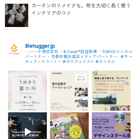
カーテンのリメイクも。布を大切に長く使う
インテリアのコツ
lifehugger.jp
・ハーチ株式会社
・B Corp™認証取得
・TOKYOエシカル
パートナー
・京都市観光協会メディアパートナー
.
#サー
キュラーエコノミー #ゼロウェイスト
#エシカル