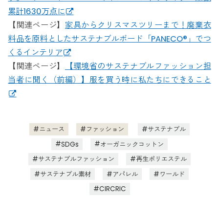
累計1630万点に
【関連ページ】
家具からクリスマスツリーまで！廃棄衣
料品を原料としたサステナブルボード「PANECO®」でつ
くるインテリア
【関連ページ】
【環境省のサステナブルファッション担
当者に聞く（前編）】服を買う時に私たちにできること
ニュース
ファッション
サステナブル
SDGs
オーガニックコットン
サステナブルファッション
再生ポリエステル
サステナブル素材
アパレル
ワールド
CIRCRIC