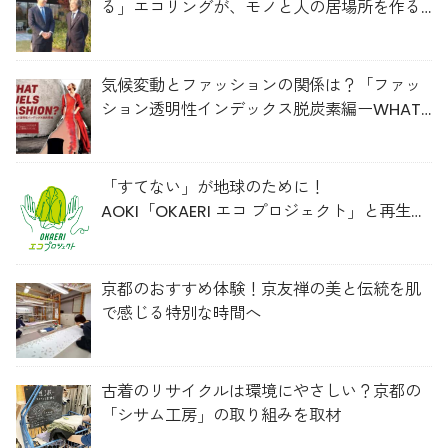
る」エコリングが、モノと人の居場所を作る
理由
気候変動とファッションの関係は？「ファッ
ション透明性インデックス脱炭素編ーWHAT
FUELS FASHION?ー」日本語版公開
「すてない」が地球のために！
AOKI「OKAERI エコ プロジェクト」と再生ウ
ールのスニーカー
京都のおすすめ体験！京友禅の美と伝統を肌
で感じる特別な時間へ
古着のリサイクルは環境にやさしい？京都の
「シサム工房」の取り組みを取材