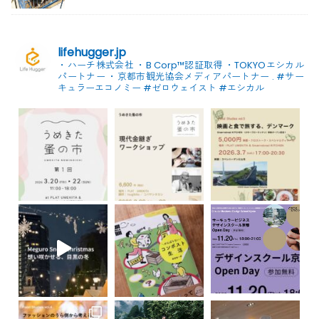
lifehugger.jp
・ハーチ株式会社
・B Corp™認証取得
・TOKYOエシカル
パートナー
・京都市観光協会メディアパートナー
.
#サー
キュラーエコノミー #ゼロウェイスト
#エシカル